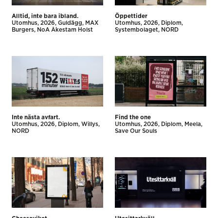
Alltid, inte bara ibland.
Öppettider
Utomhus
2026
Guldägg
MAX
Utomhus
2026
Diplom
Burgers
NoA Åkestam Holst
Systembolaget
NORD
Inte nästa avfart.
Find the one
Utomhus
2026
Diplom
Willys
Utomhus
2026
Diplom
Meela
NORD
Save Our Souls