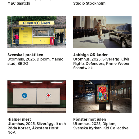
M&C Saatchi
Studio Stockholm
Svenska i praktiken
Jobbiga QR-koder
Utomhus
2025
Diplom
Malmö
Utomhus
2025
Silverägg
Civil
stad
BBDO
Rights Defenders
Prime Weber
Shandwick
Hjälper mest
Fönster mot julen
Utomhus
2025
Silverägg
If och
Utomhus
2025
Diplom
Röda Korset
Åkestam Holst
Svenska Kyrkan
Kid Collective
NoA