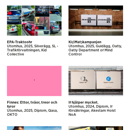
EPA-Traktoohr
Kl(iMat)kampanjen
Utomhus
2025
Silverägg
SL -
Utomhus
2025
Guldägg
Oatly
Trafikförvaltningen
Kid
Oatly Department of Mind
Collective
Control
Finnes: Ettor, tvåor, treor och
If hjälper mycket.
fyror
Utomhus
2024
Diplom
If
Utomhus
2025
Diplom
Qasa
försäkringar
Åkestam Holst
OKTO
NoA