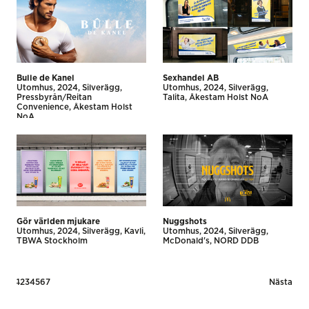
Bulle de Kanel
Sexhandel AB
Utomhus
2024
Silverägg
Utomhus
2024
Silverägg
Pressbyrån/Reitan
Talita
Åkestam Holst NoA
Convenience
Åkestam Holst
NoA
Gör världen mjukare
Nuggshots
Utomhus
2024
Silverägg
Kavli
Utomhus
2024
Silverägg
TBWA Stockholm
McDonald's
NORD DDB
Posts
1
2
3
4
5
6
7
Nästa
pagination