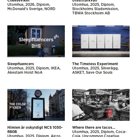
Cheeseviket
Utesittarkväll
Utomhus
2026
Diplom
Utomhus
2025
Diplom
McDonald's Sverige
NORD
Stockholms Stadsmission
TBWA Stockholm AB
Sleepfluencers
The Timeless Experiment
Utomhus
2025
Diplom
IKEA
Utomhus
2025
Silverägg
Åkestam Holst NoA
ASKET
Save Our Souls
Himlen är oskyldigt NCS 1030-
Where there are tacos…
R80B
Utomhus
2025
Diplom
Coca-
Utomhus
2025
Diplom
Alcro
Cola
Uncommon Creative