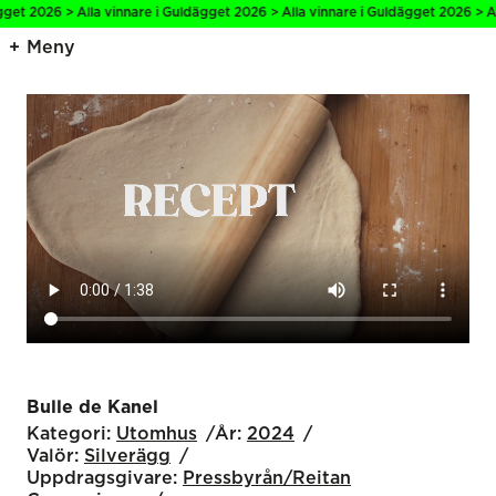
26 > Alla vinnare i Guldägget 2026 > Alla vinnare i Guldägget 2026 > Alla vin
Meny
Bulle de Kanel
Kategori:
Utomhus
År:
2024
Valör:
Silverägg
Uppdragsgivare:
Pressbyrån/Reitan