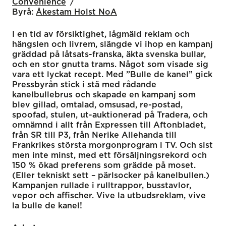
Convenience
Byrå:
Åkestam Holst NoA
I en tid av försiktighet, lågmäld reklam och
hängslen och livrem, slängde vi ihop en kampanj
gräddad på låtsats-franska, äkta svenska bullar,
och en stor gnutta trams. Något som visade sig
vara ett lyckat recept. Med ”Bulle de kanel” gick
Pressbyrån stick i stä med rådande
kanelbullebrus och skapade en kampanj som
blev gillad, omtalad, omsusad, re-postad,
spoofad, stulen, ut-auktionerad på Tradera, och
omnämnd i allt från Expressen till Aftonbladet,
från SR till P3, från Nerike Allehanda till
Frankrikes största morgonprogram i TV. Och sist
men inte minst, med ett försäljningsrekord och
150 % ökad preferens som grädde på moset.
(Eller tekniskt sett – pärlsocker på kanelbullen.)
Kampanjen rullade i rulltrappor, busstavlor,
vepor och affischer. Vive la utbudsreklam, vive
la bulle de kanel!