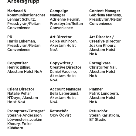
Arbetsgrupp
Marknad &
Campaign
Content Manager
kommunikationschef
Manager
Gabriella Matheny,
Lennart Schultz,
Adrienne Heurlin,
Pressbyrån/Reitan
Pressbyrån/Reitan
Pressbyrån/Reitan
Convenience
Convenience
Convenience
PR
Art Director
Art Director /
Harris Lukeman,
Folke Kühlhorn,
Creative Director
Pressbyrån/Reitan
Åkestam Holst
Joakim Khoury,
Convenience
NoA
Åkestam Holst
NoA
Copywriter
Copywriter /
Formgivare
Henrik Billing,
Creative Director
Christoffer Näll,
Åkestam Holst NoA
Daniel Vaccino,
Åkestam Holst
Åkestam Holst
NoA
NoA
Client Director
Account Manager
Planner
Natalie Pehar
Bella Lagerquist,
Patrik Lundberg,
N’Doye, Åkestam
Åkestam Holst
Åkestam Holst
Holst NoA
NoA
NoA
Promptare/Fotograf
Retuschör
Retuschör
Stefanie Andersson
Olov Öqvist
Stefan Karlström,
Löwenstein, Joakim
BT Studio
Khoury, Folke
Kühlhorn