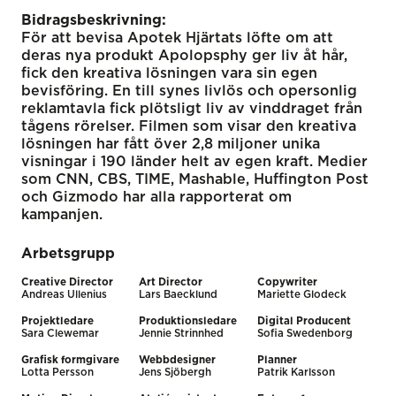
Bidragsbeskrivning:
För att bevisa Apotek Hjärtats löfte om att
deras nya produkt Apolopsphy ger liv åt hår,
fick den kreativa lösningen vara sin egen
bevisföring. En till synes livlös och opersonlig
reklamtavla fick plötsligt liv av vinddraget från
tågens rörelser. Filmen som visar den kreativa
lösningen har fått över 2,8 miljoner unika
visningar i 190 länder helt av egen kraft. Medier
som CNN, CBS, TIME, Mashable, Huffington Post
och Gizmodo har alla rapporterat om
kampanjen.
Arbetsgrupp
Creative Director
Art Director
Copywriter
Andreas Ullenius
Lars Baecklund
Mariette Glodeck
Projektledare
Produktionsledare
Digital Producent
Sara Clewemar
Jennie Strinnhed
Sofia Swedenborg
Grafisk formgivare
Webbdesigner
Planner
Lotta Persson
Jens Sjöbergh
Patrik Karlsson