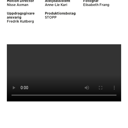
Motion Director
Ateljéassistent
Fotograf
Nisse Axman
Anne-Lie Karl
Elisabeth Frang
Uppdragsgivare
Produktionsbolag
ansvarig
STOPP
Fredrik Kullberg