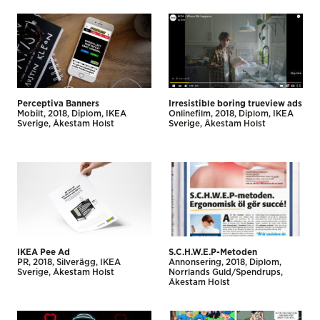
Perceptiva Banners
Irresistible boring trueview ads
Mobilt
2018
Diplom
IKEA
Onlinefilm
2018
Diplom
IKEA
Sverige
Åkestam Holst
Sverige
Åkestam Holst
IKEA Pee Ad
S.C.H.W.E.P-Metoden
PR
2018
Silverägg
IKEA
Annonsering
2018
Diplom
Sverige
Åkestam Holst
Norrlands Guld/Spendrups
Åkestam Holst