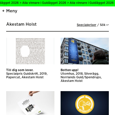
ägget 2026 > Alla vinnare i Guldägget 2026 > Alla vinnare i Guldägget 2026 > A
Meny
Åkestam Holst
Specialpriser
Sök ↩
Till dig som lever.
Botten upp!
Specialpris Guldskrift
2019
Utomhus
2018
Silverägg
Papercut
Åkestam Holst
Norrlands Guld/Spendrups
Åkestam Holst