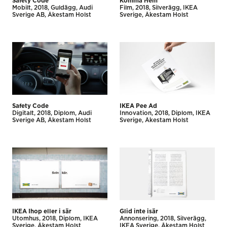
Safety Code
Komma Hem
Mobilt
2018
Guldägg
Audi
Film
2018
Silverägg
IKEA
Sverige AB
Åkestam Holst
Sverige
Åkestam Holst
Safety Code
IKEA Pee Ad
Digitalt
2018
Diplom
Audi
Innovation
2018
Diplom
IKEA
Sverige AB
Åkestam Holst
Sverige
Åkestam Holst
IKEA Ihop eller i sär
Glid inte isär
Utomhus
2018
Diplom
IKEA
Annonsering
2018
Silverägg
Sverige
Åkestam Holst
IKEA Sverige
Åkestam Holst