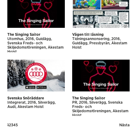
The Singing Sailor
Vägen till läsning
Utomhus
2016
Guldägg
Tidnings­annonsering
2016
Svenska Freds- och
Guldägg
Pressbyrån
Åkestam
Skiljedomsföreningen
Åkestam
Holst
Holst
Svenska Snöräddare
The Singing Sailor
Integrerat
2016
Silverägg
PR
2016
Silverägg
Svenska
Audi
Åkestam Holst
Freds- och
Skiljedomsföreningen
Åkestam
Holst
Posts
1
2
3
4
5
Nästa
pagination