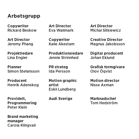
Arbetsgrupp
Copywriter
Art Director
Art Director
Rickard Beskow
Eva Wallmark
Michal Sitkiewicz
Art Director
Copywriter
Creative Director
Jeremy Phang
Kalle Åkestam
Magnus Jakobsson
Projektledare
Produktionsledare
Digital producent
Lina Engler
Jennie Strinnhed
Johan Eklund
Planner
PR strateg
Grafisk formgivare
Simon Stefansson
Ida Persson
Olov Öqvist
Producent
Motion graphic
Motion director
Henrik Adenskog
artist
Nisse Axman
Eskil Lundberg
ProvideIt,
Audi Sverige
Marknadschef
Programmering
Tom Hedström
Peter Klein
Brand marketing
manager
Carola Klingvall