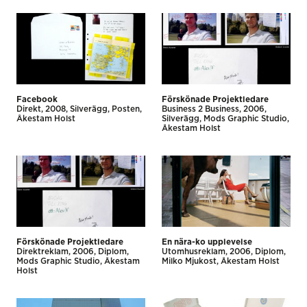
Facebook
Förskönade Projektledare
Direkt
2008
Silverägg
Posten
Business 2 Business
2006
Åkestam Holst
Silverägg
Mods Graphic Studio
Åkestam Holst
Förskönade Projektledare
En nära-ko upplevelse
Direkt­reklam
2006
Diplom
Utomhus­reklam
2006
Diplom
Mods Graphic Studio
Åkestam
Milko Mjukost
Åkestam Holst
Holst