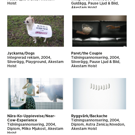
Holst
Guldägg
Pause Ljud & Bild
Åkestam Holst
Jyckarna/Dogs
Paret/the Couple
Integrerad reklam
2004
Tidnings­annonsering
2004
Silverägg
Playground
Åkestam
Silverägg
Pause Ljud & Bild
Holst
Åkestam Holst
Nära-Ko-Upplevelse/Near-
Ryggvärk/Backache
Cow-Experience
Tidnings­annonsering
2004
Tidnings­annonsering
2004
Diplom
Astra Zenica/Alvedon
Diplom
Milko Mjukost
Åkestam
Åkestam Holst
Holst