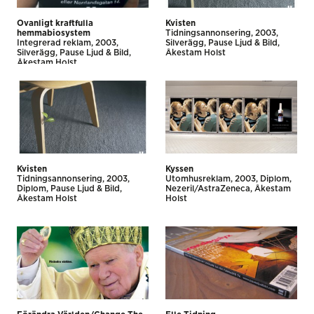
Ovanligt kraftfulla
Kvisten
hemmabiosystem
Tidnings­annonsering
2003
Integrerad reklam
2003
Silverägg
Pause Ljud & Bild
Silverägg
Pause Ljud & Bild
Åkestam Holst
Åkestam Holst
Kvisten
Kyssen
Tidnings­annonsering
2003
Utomhus­reklam
2003
Diplom
Diplom
Pause Ljud & Bild
Nezeril/AstraZeneca
Åkestam
Åkestam Holst
Holst