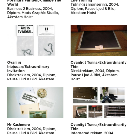
Förändra Världen/Change The
Elle Tidning
World
Tidnings­annonsering
2004
Business 2 Business
2004
Diplom
Pause Ljud & Bild
Diplom
Mods Graphic Studio
Åkestam Holst
Åkestam Holst
Ovanlig
Ovanligt Tunna/Extraordinarily
Inbjudan/Extraordinary
Thin
Invitation
Direkt­reklam
2004
Diplom
Direkt­reklam
2004
Diplom
Pause Ljud & Bild
Åkestam
Pause Ljud & Bild
Åkestam
Holst
Holst
Mr Kashmere
Ovanligt Tunna/Extraordinarily
Direkt­reklam
2004
Diplom
Thin
Pause Ljud & Bild
Åkestam
Integrerad reklam
2004