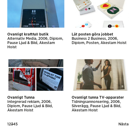
Ovanligt kraftfull butik
Låt posten göra jobbet
Alternativ Media
2006
Diplom
Business 2 Business
2006
Pause Ljud & Bild
Åkestam
Diplom
Posten
Åkestam Holst
Holst
Ovanligt Tunna
Ovanligt tunna TV-apparater
Integrerad reklam
2006
Tidnings­annonsering
2006
Diplom
Pause Ljud & Bild
Silverägg
Pause Ljud & Bild
Åkestam Holst
Åkestam Holst
Posts
1
2
3
4
5
Nästa
pagination