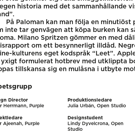
egen historia med det sammanhållande vis
and”.
På Paloman kan man följa en minutiöst
 inte tar genvägen att köpa burken kan s
loma. Milano Spritzen gömmer en med dål
israpport om ett besynnerligt illdåd. Neg
ine-kulturens eget kodspråk “Leet”. Apple
 yxigt formulerat hotbrev med utklippta b
pas tillskansa sig en mulåsna i utbyte mo
betsgrupp
gn Director
Produktionsledare
r Herrmann, Purple
Julia Urbán, Open Studio
ektledare
Designstudent
r Ajeenah, Purple
Lindy Dyvelcrona, Open
Studio