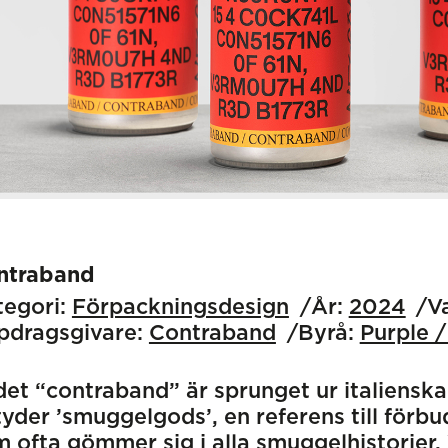
ntraband
egori:
Förpackningsdesign
År:
2024
V
pdragsgivare:
Contraband
Byrå:
Purple 
et “contraband” är sprunget ur italiensk
yder ’smuggelgods’, en referens till förbu
 ofta gömmer sig i alla smuggelhistorier. 