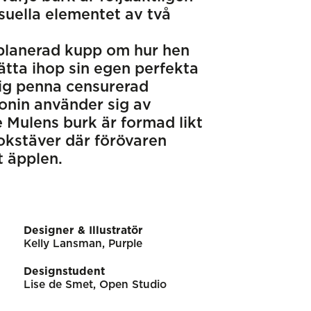
uella elementet av två
 planerad kupp om hur hen
ätta ihop sin egen perfekta
ig penna censurerad
ronin använder sig av
 Mulens burk är formad likt
okstäver där förövaren
t äpplen.
Designer & Illustratör
Kelly Lansman, Purple
Designstudent
Lise de Smet, Open Studio