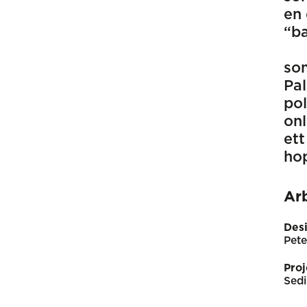
en 
“b
som
Pa
pol
onl
ett
hop
Ar
Desi
Pete
Proj
Sedi