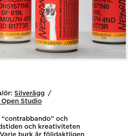
alör:
Silverägg
/ Open Studio
a “contrabbando” och
dstiden och kreativiteten
Varje burk är följdaktligen