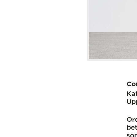
Co
Kat
Up
Ord
bet
som