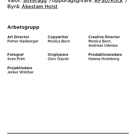
Valör:
Silverägg
Uppdragsgivare:
RFSU/Klick
Byrå:
Åkestam Holst
Arbetsgrupp
Art Director
Copywriter
Creative Director
Petter Hanberger
Monica Born
Monica Born,
Andreas Ullenius
Fotograf
Originalare
Produktionsledare
Sven Prim
Olov Öqvist
Helena Holmberg
Projektledare
Jerker Winther