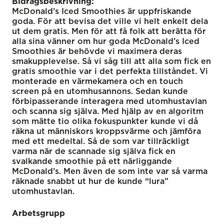
Bidragsbeskrivning:
McDonald’s Iced Smoothies är uppfriskande
goda. För att bevisa det ville vi helt enkelt dela
ut dem gratis. Men för att få folk att berätta för
alla sina vänner om hur goda McDonald’s Iced
Smoothies är behövde vi maximera deras
smakupplevelse. Så vi såg till att alla som fick en
gratis smoothie var i det perfekta tillståndet. Vi
monterade en värmekamera och en touch
screen på en utomhusannons. Sedan kunde
förbipasserande interagera med utomhustavlan
och scanna sig själva. Med hjälp av en algoritm
som mätte tio olika fokuspunkter kunde vi då
räkna ut människors kroppsvärme och jämföra
med ett medeltal. Så de som var tillräckligt
varma när de scannade sig själva fick en
svalkande smoothie på ett närliggande
McDonald’s. Men även de som inte var så varma
räknade snabbt ut hur de kunde “lura”
utomhustavlan.
Arbetsgrupp