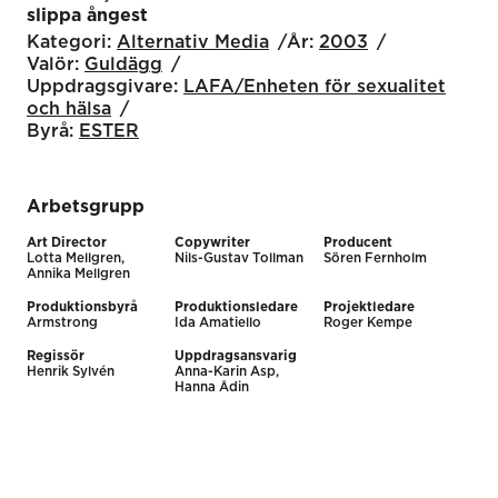
slippa ångest
Kategori:
Alternativ Media
År:
2003
Valör:
Guldägg
Uppdragsgivare:
LAFA/Enheten för sexualitet
och hälsa
Byrå:
ESTER
Arbetsgrupp
Art Director
Copywriter
Producent
Lotta Mellgren,
Nils-Gustav Tollman
Sören Fernholm
Annika Mellgren
Produktionsbyrå
Produktionsledare
Projektledare
Armstrong
Ida Amatiello
Roger Kempe
Regissör
Uppdragsansvarig
Henrik Sylvén
Anna-Karin Asp,
Hanna Ådin