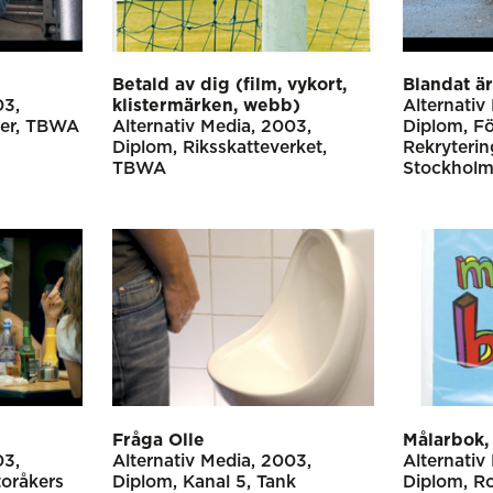
Betald av dig (film, vykort,
Blandat är
03
klistermärken, webb)
Alternativ
er
TBWA
Alternativ Media
2003
Diplom
F
Diplom
Riksskatteverket
Rekryteri
TBWA
Stockhol
n
Fråga Olle
Målarbok,
03
Alternativ Media
2003
Alternativ
toråkers
Diplom
Kanal 5
Tank
Diplom
Ro