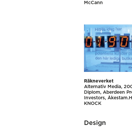
McCann
Räkneverket
Alternativ Media
20
Diplom
Aberdeen Pr
Investors
Åkestam.Ho
KNOCK
Design