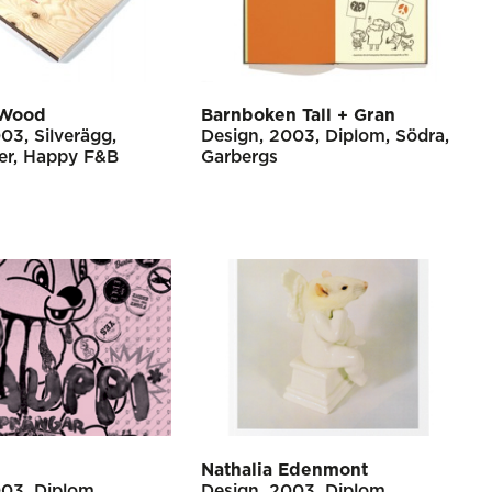
 Wood
Barnboken Tall + Gran
003
Silverägg
Design
2003
Diplom
Södra
er
Happy F&B
Garbergs
i
Nathalia Edenmont
003
Diplom
Design
2003
Diplom