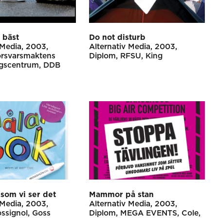
 bäst
Do not disturb
 Media
2003
Alternativ Media
2003
örsvarsmaktens
Diplom
RFSU
King
ngscentrum
DDB
m
 som vi ser det
Mammor på stan
 Media
2003
Alternativ Media
2003
ssignol
Goss
Diplom
MEGA EVENTS
Cole,