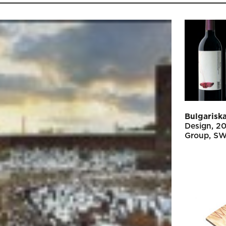
Bulgariska
Design
2
Group
SW