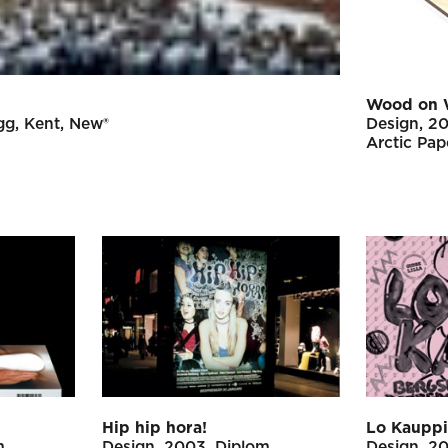
Wood on
gg
Kent
New®
Design
2
Arctic Pap
Hip hip hora!
Lo Kaupp
m
Design
2003
Diplom
Design
2