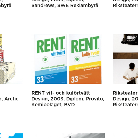
byrå
Sandrews
SWE Reklambyrå
Riksteate
RENT vit- och kulörtvätt
Riksteate
m
Arctic
Design
2003
Diplom
Provito,
Design
2
Kemibolaget
BVD
Riksteate