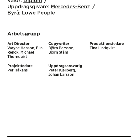
Valör:
Diplom
Uppdragsgivare:
Mercedes-Benz
Byrå:
Lowe People
Arbetsgrupp
Art Director
Copywriter
Produktionsledare
Wayne Hanson, Elin
Björn Persson,
Tina Lindqvist
Renck, Michael
Björn Ståhl
Thornquist
Projektledare
Uppdragsansvarig
Per Håkans
Peter Kjellberg,
Johan Larsson