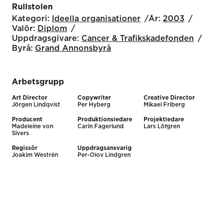
Rullstolen
Kategori:
Ideella organisationer
År:
2003
Valör:
Diplom
Uppdragsgivare:
Cancer & Trafikskadefonden
Byrå:
Grand Annonsbyrå
Arbetsgrupp
Art Director
Copywriter
Creative Director
Jörgen Lindqvist
Per Hyberg
Mikael Friberg
Producent
Produktionsledare
Projektledare
Madeleine von
Carin Fagerlund
Lars Löfgren
Sivers
Regissör
Uppdragsansvarig
Joakim Westrén
Per-Olov Lindgren