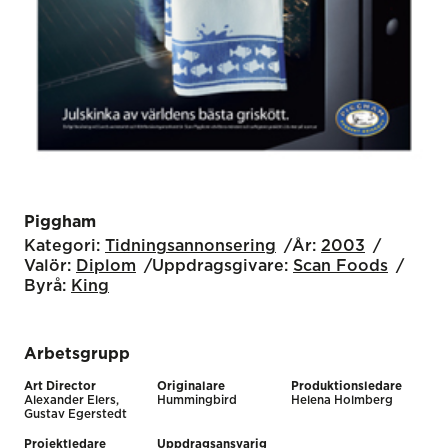
Piggham
Kategori:
Tidnings­annonsering
År:
2003
Valör:
Diplom
Uppdragsgivare:
Scan Foods
Byrå:
King
Arbetsgrupp
Art Director
Originalare
Produktionsledare
Alexander Elers,
Hummingbird
Helena Holmberg
Gustav Egerstedt
Projektledare
Uppdragsansvarig