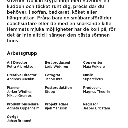
sovrum. Du kan krypa ihop med huvudet på
kudden och täcket runt dig, precis där du
behöver. I soffan, badkaret, köket eller
hängmattan. Fråga bara en småbarnsförälder,
coachsurfare eller de med en snarkande kille.
Hemmets mjuka möjligheter har de koll på, för
det är inte alltid i sängen den bästa sömnen
finns…
Arbetsgrupp
Art Director
Byråproducent
Copywriter
Petra Albrektson
Leila Widgren
Maja Folgerø
Creative Director
Fotograf
Musik
Andreas Ullenius
Jacob Ihre
Supercircus
Planner
Postproduktion
Producent
Jerker Winther,
Stopp
Magnus Theorin
Mikael Grenros
Produktionsledare
Projektledare
Regissör
Agneta Oppenheim
Kjell Månsson
Jesper Ericstam
Övrigt
Johan Broomé