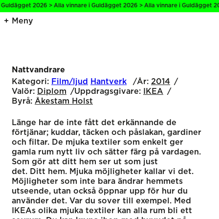
 Guldägget 2026 > Alla vinnare i Guldägget 2026 > Alla vinnare i Guldägget 20
Meny
Nattvandrare
Kategori:
Film/ljud
Hantverk
År:
2014
Valör:
Diplom
Uppdragsgivare:
IKEA
Byrå:
Åkestam Holst
Länge har de inte fått det erkännande de
förtjänar; kuddar, täcken och påslakan, gardiner
och filtar. De mjuka textiler som enkelt ger
gamla rum nytt liv och sätter färg på vardagen.
Som gör att ditt hem ser ut som just
det. Ditt hem. Mjuka möjligheter kallar vi det.
Möjligheter som inte bara ändrar hemmets
utseende, utan också öppnar upp för hur du
använder det. Var du sover till exempel. Med
IKEAs olika mjuka textiler kan alla rum bli ett