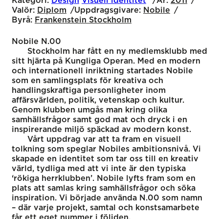
Kategori:
Design
Visuell identitet
År:
2011
Valör:
Diplom
Uppdragsgivare:
Nobile
Byrå:
Frankenstein Stockholm
Nobile N.00
Stockholm har fått en ny medlemsklubb med
sitt hjärta på Kungliga Operan. Med en modern
och internationell inriktning startades Nobile
som en samlingsplats för kreativa och
handlingskraftiga personligheter inom
affärsvärlden, politik, vetenskap och kultur.
Genom klubben umgås man kring olika
samhällsfrågor samt god mat och dryck i en
inspirerande miljö späckad av modern konst.
Vårt uppdrag var att ta fram en visuell
tolkning som speglar Nobiles ambitionsnivå. Vi
skapade en identitet som tar oss till en kreativ
värld, tydliga med att vi inte är den typiska
‘rökiga herrklubben’. Nobile lyfts fram som en
plats att samlas kring samhällsfrågor och söka
inspiration. Vi började använda N.00 som namn
– där varje projekt, samtal och konstsamarbete
får ett eget nummer i följden.