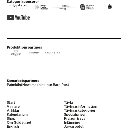
Kategorisponsorer
Produktionspartners
Samarbetspartners
Palmklint
Newsmachine
Inte Bara Post
Start
Tävla
Vinnare
Tävlingsinformation
Artiklar
Tävlingskategorier
Kalendarium
Specialpriser
Shop
Frågor & svar
Om Guldägget
Inlämning
English
Juryarbetet