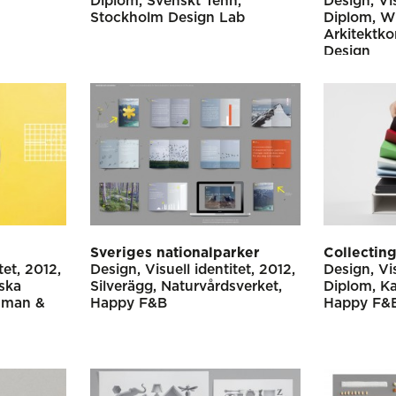
Diplom
Svenskt Tenn
Design
Vi
Stockholm Design Lab
Diplom
W
Arkitektko
Design
Sveriges nationalparker
Collecting
tet
2012
Design
Visuell identitet
2012
Design
Vi
ska
Silverägg
Naturvårdsverket
Diplom
Ka
sman &
Happy F&B
Happy F&