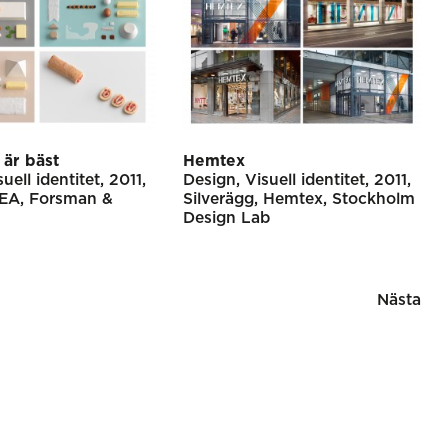
är bäst
Hemtex
suell identitet
2011
Design
Visuell identitet
2011
KEA
Forsman &
Silverägg
Hemtex
Stockholm
Design Lab
Nästa