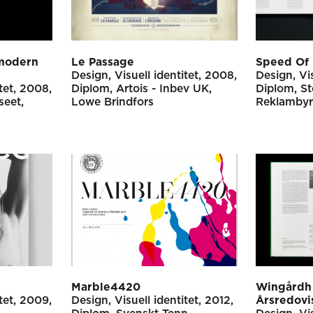
 modern
Le Passage
Speed Of 
Design
Visuell identitet
2008
Design
Vi
tet
2008
Diplom
Artois - Inbev UK
Diplom
St
seet
Lowe Brindfors
Reklamby
Marble4420
Wingårdh 
tet
2009
Design
Visuell identitet
2012
Årsredovi