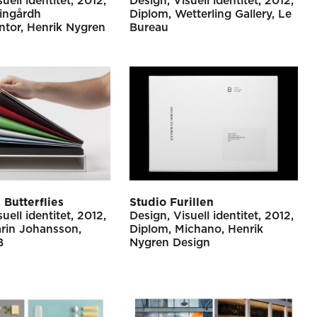
suell identitet
2012
Design
Visuell identitet
2012
ingårdh
Diplom
Wetterling Gallery
Le
ntor
Henrik Nygren
Bureau
 Butterflies
Studio Furillen
suell identitet
2012
Design
Visuell identitet
2012
rin Johansson
Diplom
Michano
Henrik
B
Nygren Design