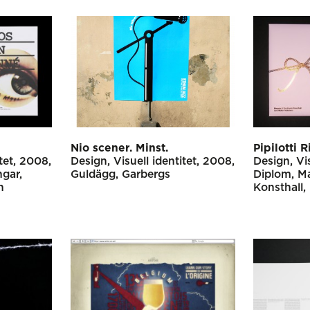
Nio scener. Minst.
Pipilotti R
tet
2008
Design
Visuell identitet
2008
Design
Vi
ngar
Guldägg
Garbergs
Diplom
Ma
n
Konsthall