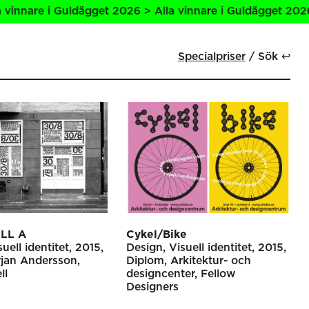
Guldägget 2026 > Alla vinnare i Guldägget 2026 > Alla vin
Specialpriser
Sök ↩
ILL A
Cykel/Bike
suell identitet
2015
Design
Visuell identitet
2015
jan Andersson
Diplom
Arkitektur- och
ll
designcenter
Fellow
Designers