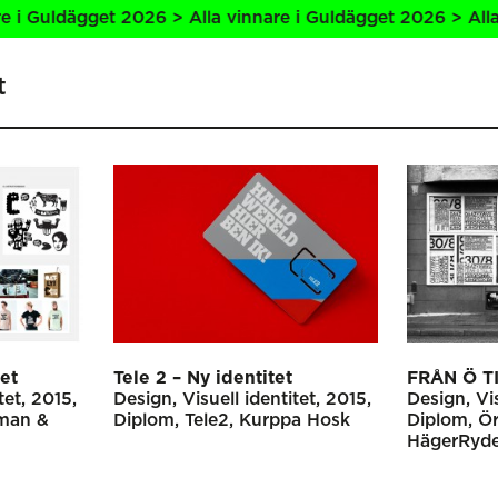
get 2026 > Alla vinnare i Guldägget 2026 > Alla vinnare i 
t
tet
Tele 2 – Ny identitet
FRÅN Ö T
tet
2015
Design
Visuell identitet
2015
Design
Vi
man &
Diplom
Tele2
Kurppa Hosk
Diplom
Ör
HägerRyde