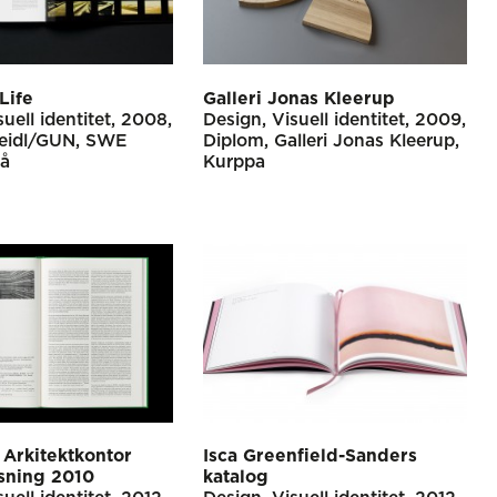
Life
Galleri Jonas Kleerup
suell identitet
2008
Design
Visuell identitet
2009
eidl/GUN
SWE
Diplom
Galleri Jonas Kleerup
rå
Kurppa
Arkitektkontor
Isca Greenfield-Sanders
sning 2010
katalog