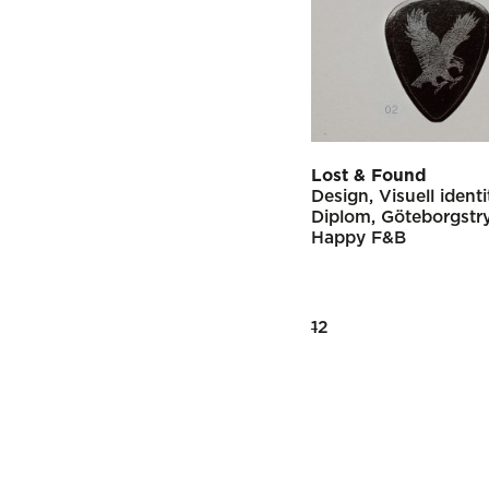
Lost & Found
Design
Visuell identi
Diplom
Göteborgstry
Happy F&B
Posts
1
2
pagination