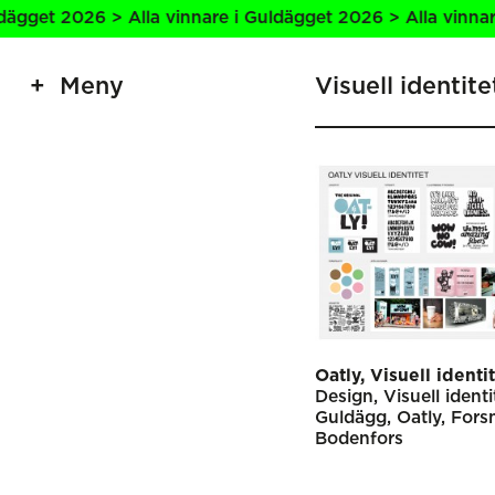
6 > Alla vinnare i Guldägget 2026 > Alla vinnare i Guldäg
Meny
Visuell identite
Oatly, Visuell identi
Design
Visuell identi
Guldägg
Oatly
Fors
Bodenfors