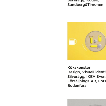
Silverägg
Rodeo
Sandberg&Timonen
Kökskonster
Design
Visuell identi
Silverägg
IKEA Sven
Försäljnings AB
For
Bodenfors