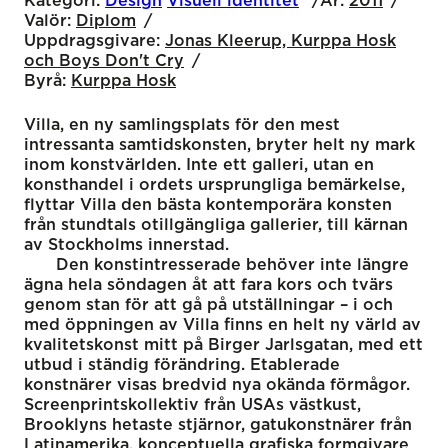
Kategori:
Design
Visuell identitet
År:
2011
Valör:
Diplom
Uppdragsgivare:
Jonas Kleerup, Kurppa Hosk
och Boys Don't Cry
Byrå:
Kurppa Hosk
Villa, en ny samlingsplats för den mest
intressanta samtidskonsten, bryter helt ny mark
inom konstvärlden. Inte ett galleri, utan en
konsthandel i ordets ursprungliga bemärkelse,
flyttar Villa den bästa kontemporära konsten
från stundtals otillgängliga gallerier, till kärnan
av Stockholms innerstad.
Den konstintresserade behöver inte längre
ägna hela söndagen åt att fara kors och tvärs
genom stan för att gå på utställningar – i och
med öppningen av Villa finns en helt ny värld av
kvalitetskonst mitt på Birger Jarlsgatan, med ett
utbud i ständig förändring. Etablerade
konstnärer visas bredvid nya okända förmågor.
Screenprintskollektiv från USAs västkust,
Brooklyns hetaste stjärnor, gatukonstnärer från
Latinamerika, konceptuella grafiska formgivare