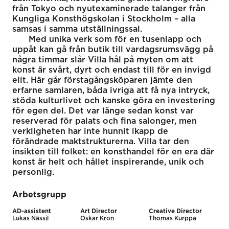
från Tokyo och nyutexaminerade talanger från
Kungliga Konsthögskolan i Stockholm – alla
samsas i samma utställningssal.
Med unika verk som för en tusenlapp och
uppåt kan gå från butik till vardagsrumsvägg på
några timmar slår Villa hål på myten om att
konst är svårt, dyrt och endast till för en invigd
elit. Här går förstagångsköparen jämte den
erfarne samlaren, båda ivriga att få nya intryck,
stöda kulturlivet och kanske göra en investering
för egen del. Det var länge sedan konst var
reserverad för palats och fina salonger, men
verkligheten har inte hunnit ikapp de
förändrade maktstrukturerna. Villa tar den
insikten till folket: en konsthandel för en era där
konst är helt och hållet inspirerande, unik och
personlig.
Arbetsgrupp
AD-assistent
Art Director
Creative Director
Lukas Nässil
Oskar Kron
Thomas Kurppa