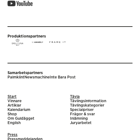
Produktionspartners
Samarbetspartners
Palmklint
Newsmachine
Inte Bara Post
Start
Tävla
Vinnare
Tävlingsinformation
Artiklar
Tävlingskategorier
Kalendarium
Specialpriser
Shop
Frågor & svar
Om Guldägget
Inlämning
English
Juryarbetet
Press
Pressmeddelanden