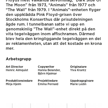
Floyds mest välkända skivomslag, “Dark Side Of
The Moon” från 1973, “Animals” från 1977 och
“The Wall” från 1979. I “Animals”-enheten flyger
den uppklädda Pink Floyd-grisen över
Stockholms Konserthus där prisutdelningen
ägde rum. I tunnelbanan satte vi upp en
genomskinlig ”The Wall”-enhet direkt på den
vita tegelväggen inom affischramen. Därmed
blev hela den kringliggande tegelväggen en del
av reklamenheten, utan att det kostade en krona
mer.
Arbetsgrupp
Art Director
Copywriter
Originalare
Henric Almquist
Hanna Belander,
Ylva Krantz
Björn Hjalmar
Produktionsledare
Projektledare
Uppdragsgivare
Mirja Hjelm
Emma Pernald
Marie Ledin