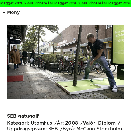
dägget 2026 > Alla vinnare i Guldägget 2026 > Alla vinnare i Guldägget 2026 > 
Meny
SEB gatugolf
Kategori:
Utomhus
År:
2008
Valör:
Diplom
Uppdragsgivare:
SEB
Byrå:
McCann Stockholm