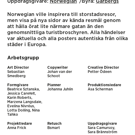
Uppdragsgivare:
Norwegian
Byrå:
Garbergs
Norwegian ville inspirera till storstadsresor,
men visa på nya sidor av kända resmål genom
att hålla örat lite närmare gatan än den
genomsnittliga turistbroschyren. Alla händelser
var aktuella och alla posters autentiska från olika
städer i Europa.
Arbetsgrupp
Art Director
Copywriter
Creative Director
Sebastian
Johan van der
Petter Ödeen
Smedberg
Schoot
Formgivare
Planner
Produktionsledare
Beatrice Sztanska,
Johanna Juhlin
Åsa Scherman
Jessica Carefelt,
Karin Roberts,
Marzena Langsdale,
Evelina Nivréus,
Lotta Dolling, Nina
Tahko
Projektledare
Retusch
Uppdragsgivare
Anna Frick
Bsmart
Sara Camursoy,
Sara Brännström