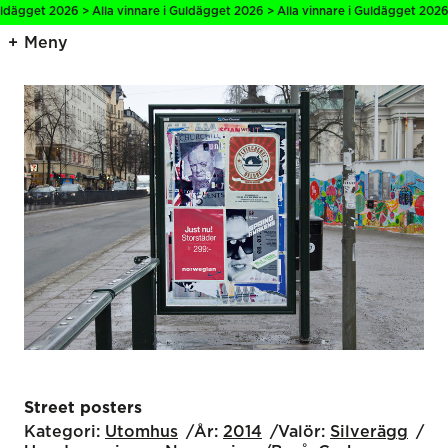
ägget 2026 > Alla vinnare i Guldägget 2026 > Alla vinnare i Guldägget 2026 > A
Meny
Street posters
Kategori:
Utomhus
År:
2014
Valör:
Silverägg