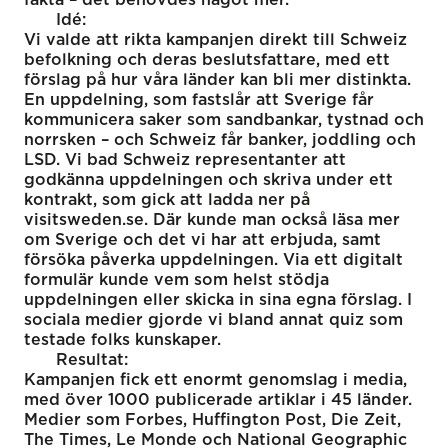
Idé:
Vi valde att rikta kampanjen direkt till Schweiz
befolkning och deras beslutsfattare, med ett
förslag på hur våra länder kan bli mer distinkta.
En uppdelning, som fastslår att Sverige får
kommunicera saker som sandbankar, tystnad och
norrsken – och Schweiz får banker, joddling och
LSD. Vi bad Schweiz representanter att
godkänna uppdelningen och skriva under ett
kontrakt, som gick att ladda ner på
visitsweden.se. Där kunde man också läsa mer
om Sverige och det vi har att erbjuda, samt
försöka påverka uppdelningen. Via ett digitalt
formulär kunde vem som helst stödja
uppdelningen eller skicka in sina egna förslag. I
sociala medier gjorde vi bland annat quiz som
testade folks kunskaper.
Resultat:
Kampanjen fick ett enormt genomslag i media,
med över 1000 publicerade artiklar i 45 länder.
Medier som Forbes, Huffington Post, Die Zeit,
The Times, Le Monde och National Geographic