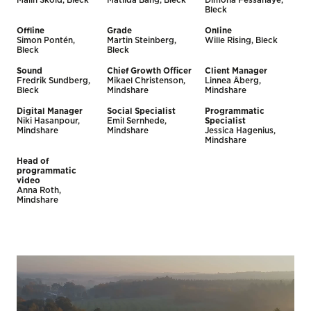
Malin Sköld, Bleck
Matilda Bång, Bleck
Dimona Fessahaye,
Bleck
Offline
Grade
Online
Simon Pontén,
Martin Steinberg,
Wille Rising, Bleck
Bleck
Bleck
Sound
Chief Growth Officer
Client Manager
Fredrik Sundberg,
Mikael Christenson,
Linnea Åberg,
Bleck
Mindshare
Mindshare
Digital Manager
Social Specialist
Programmatic
Niki Hasanpour,
Emil Sernhede,
Specialist
Mindshare
Mindshare
Jessica Hagenius,
Mindshare
Head of
programmatic
video
Anna Roth,
Mindshare