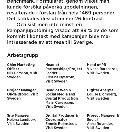
benchmark. Formuläret, genom vilket man
kunde försöka påverka uppdelningen,
resulterade i förslag från hela 1469 personer.
Det laddades dessutom ner 26 kontrakt.
Och sist men inte minst: en
kampanjuppfölning visade att 89 % av de som
kommit i kontakt med kampanjen blev mer
intresserade av att resa till Sverige.
Arbetsgrupp
Chief Marketing
Head of
Head of PR
Officer
Partnerships/Project
Viveca Burkhardt,
Nils Persson, Visit
Leader
Visit Sweden
Sweden
Kristina Nyström,
Visit Sweden
Project Manager
Head of Web &
Digital Analyst
Olivia Brodd, Visit
Social Media and
Louise Blomberg,
Sweden
digital Production
Visit Sweden
Malin Careliusen,
Visit Sweden
Site Manager
Digital Producer &
Project Manager &
Helena Lundberg,
Coordinator
Social
Visit Sweden
Emmie Bolmstedt,
Anna Rolander,
Visit Sweden
Visit Sweden