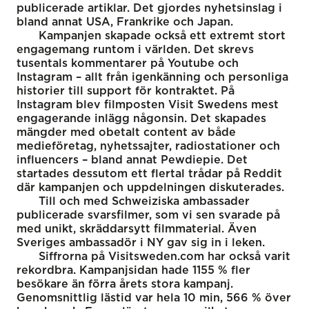
publicerade artiklar. Det gjordes nyhetsinslag i
bland annat USA, Frankrike och Japan.
Kampanjen skapade också ett extremt stort
engagemang runtom i världen. Det skrevs
tusentals kommentarer på Youtube och
Instagram – allt från igenkänning och personliga
historier till support för kontraktet. På
Instagram blev filmposten Visit Swedens mest
engagerande inlägg någonsin. Det skapades
mängder med obetalt content av både
medieföretag, nyhetssajter, radiostationer och
influencers – bland annat Pewdiepie. Det
startades dessutom ett flertal trådar på Reddit
där kampanjen och uppdelningen diskuterades.
Till och med Schweiziska ambassader
publicerade svarsfilmer, som vi sen svarade på
med unikt, skräddarsytt filmmaterial. Även
Sveriges ambassadör i NY gav sig in i leken.
Siffrorna på Visitsweden.com har också varit
rekordbra. Kampanjsidan hade 1155 % fler
besökare än förra årets stora kampanj.
Genomsnittlig lästid var hela 10 min, 566 % över