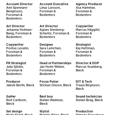
Account Director
Account Executive
Agency Producer
Ann Spennare-
Linus Larsson,
Åsa Hammar,
Bengtsson,
Forsman &
Forsman &
Forsman &
Bodenfors
Bodenfors
Bodenfors
Art Director
Art Director
Copywriter
Johanna Hofman-
Agnes Stenberg-
Marcus Hägglöf,
Bang, Forsman &
Schentz, Forsman &
Forsman &
Bodenfors
Bodenfors
Bodenfors
Copywriter
Designer
Strategist
Pontus Levahn,
Sara Lemchen,
Kaj Hettman,
Forsman &
Forsman &
Forsman &
Bodenfors
Bodenfors
Bodenfors
PR Strategist
Head of Partnerships
Director & DOP
Julia Sjödin,
Jan Holm Weber,
Marcus Svanberg,
Forsman &
Forsman &
Bleck
Bodenfors
Bodenfors
Producer
Focus Puller
DIT & Tech
Jakob Berlin, Bleck
Stickan Olsson, Bleck
Trausi Birgisson,
Bleck
Gaffer
Best boy
Sound technician
Rolf Carlbom,
Stefan Wallman,
Stefan Brag, Bleck
Bleck
Bleck
Set design
Stylist
Production