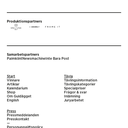
Produktionspartners
Samarbetspartners
Palmklint
Newsmachine
Inte Bara Post
Start
Tävla
Vinnare
Tävlingsinformation
Artiklar
Tävlingskategorier
Kalendarium
Specialpriser
Shop
Frågor & svar
Om Guldägget
Inlämning
English
Juryarbetet
Press
Pressmeddelanden
Presskontakt
—
Personuppgiftspolicy