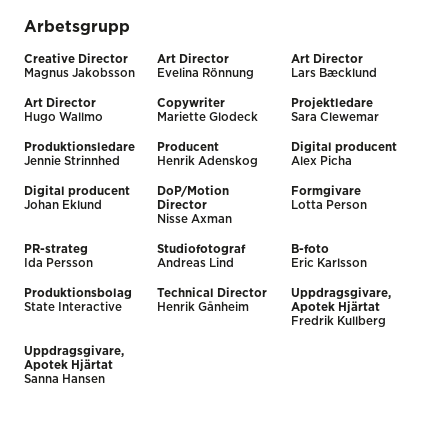
Arbetsgrupp
Creative Director
Art Director
Art Director
Magnus Jakobsson
Evelina Rönnung
Lars Bæcklund
Art Director
Copywriter
Projektledare
Hugo Wallmo
Mariette Glodeck
Sara Clewemar
Produktionsledare
Producent
Digital producent
Jennie Strinnhed
Henrik Adenskog
Alex Picha
Digital producent
DoP/Motion
Formgivare
Johan Eklund
Director
Lotta Person
Nisse Axman
PR-strateg
Studiofotograf
B-foto
Ida Persson
Andreas Lind
Eric Karlsson
Produktionsbolag
Technical Director
Uppdragsgivare,
State Interactive
Henrik Gånheim
Apotek Hjärtat
Fredrik Kullberg
Uppdragsgivare,
Apotek Hjärtat
Sanna Hansen