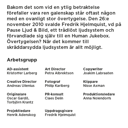
Bakom det som vid en ytlig betraktelse
förefaller vara ren galenskap står oftast någon
med en ovanligt stor övertygelse. Den 26:e
november 2010 svalde Fredrik Hjelmquist, vd på
Pause Ljud & Bild, ett trådlöst ljudsystem och
förvandlade sig själv till en Human Jukebox.
Övertygelsen? När det kommer till
skräddarsydda ljudsystem är allt möjligt.
Arbetsgrupp
AD-assistent
Art Director
Copywriter
Kristoffer Larberg
Petra Albrektson
Joakim Labraaten
Creative Director
Fotograf
Klippare
Andreas Ullenius
Philip Karlberg
Nisse Axman
Originalare
PR-konsult
Produktionsledare
Oscar Gardö,
Claes Delin
Anna Nolendorfs
Torbjörn Krantz
Projektledare
Uppdragsgivare
Henrik Adenskog
Fredrik Hjelmquist