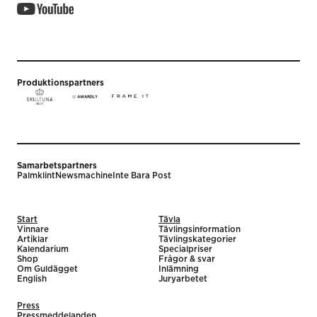
Produktionspartners
Samarbetspartners
Palmklint
Newsmachine
Inte Bara Post
Start
Tävla
Vinnare
Tävlingsinformation
Artiklar
Tävlingskategorier
Kalendarium
Specialpriser
Shop
Frågor & svar
Om Guldägget
Inlämning
English
Juryarbetet
Press
Pressmeddelanden