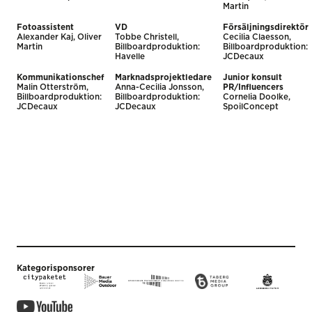
Martin
Fotoassistent
VD
Försäljningsdirektör
Alexander Kaj, Oliver
Tobbe Christell,
Cecilia Claesson,
Martin
Billboardproduktion:
Billboardproduktion:
Havelle
JCDecaux
Kommunikationschef
Marknadsprojektledare
Junior konsult
Malin Otterström,
Anna-Cecilia Jonsson,
PR/Influencers
Billboardproduktion:
Billboardproduktion:
Cornelia Doolke,
JCDecaux
JCDecaux
SpoilConcept
Kategorisponsorer