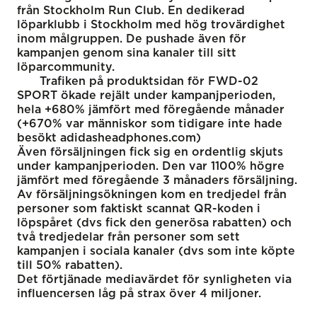
från Stockholm Run Club. En dedikerad
löparklubb i Stockholm med hög trovärdighet
inom målgruppen. De pushade även för
kampanjen genom sina kanaler till sitt
löparcommunity.
Trafiken på produktsidan för FWD-02
SPORT ökade rejält under kampanjperioden,
hela +680% jämfört med föregående månader
(+670% var människor som tidigare inte hade
besökt adidasheadphones.com)
Även försäljningen fick sig en ordentlig skjuts
under kampanjperioden. Den var 1100% högre
jämfört med föregående 3 månaders försäljning.
Av försäljningsökningen kom en tredjedel från
personer som faktiskt scannat QR-koden i
löpspåret (dvs fick den generösa rabatten) och
två tredjedelar från personer som sett
kampanjen i sociala kanaler (dvs som inte köpte
till 50% rabatten).
Det förtjänade mediavärdet för synligheten via
influencersen låg på strax över 4 miljoner.