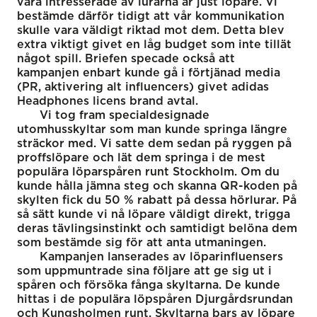
vara intresserade av lurarna är just löpare. Vi
bestämde därför tidigt att vår kommunikation
skulle vara väldigt riktad mot dem. Detta blev
extra viktigt givet en låg budget som inte tillät
något spill. Briefen specade också att
kampanjen enbart kunde gå i förtjänad media
(PR, aktivering alt influencers) givet adidas
Headphones licens brand avtal.
Vi tog fram specialdesignade
utomhusskyltar som man kunde springa längre
sträckor med. Vi satte dem sedan på ryggen på
proffslöpare och lät dem springa i de mest
populära löparspåren runt Stockholm. Om du
kunde hålla jämna steg och skanna QR-koden på
skylten fick du 50 % rabatt på dessa hörlurar. På
så sätt kunde vi nå löpare väldigt direkt, trigga
deras tävlingsinstinkt och samtidigt belöna dem
som bestämde sig för att anta utmaningen.
Kampanjen lanserades av löparinfluensers
som uppmuntrade sina följare att ge sig ut i
spåren och försöka fånga skyltarna. De kunde
hittas i de populära löpspåren Djurgårdsrundan
och Kungsholmen runt. Skyltarna bars av löpare