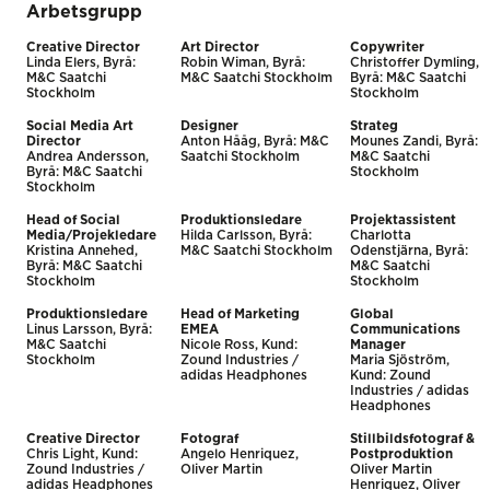
Arbetsgrupp
Creative Director
Art Director
Copywriter
Linda Elers, Byrå:
Robin Wiman, Byrå:
Christoffer Dymling,
M&C Saatchi
M&C Saatchi Stockholm
Byrå: M&C Saatchi
Stockholm
Stockholm
Social Media Art
Designer
Strateg
Director
Anton Hååg, Byrå: M&C
Mounes Zandi, Byrå:
Andrea Andersson,
Saatchi Stockholm
M&C Saatchi
Byrå: M&C Saatchi
Stockholm
Stockholm
Head of Social
Produktionsledare
Projektassistent
Media/Projekledare
Hilda Carlsson, Byrå:
Charlotta
Kristina Annehed,
M&C Saatchi Stockholm
Odenstjärna, Byrå:
Byrå: M&C Saatchi
M&C Saatchi
Stockholm
Stockholm
Produktionsledare
Head of Marketing
Global
Linus Larsson, Byrå:
EMEA
Communications
M&C Saatchi
Nicole Ross, Kund:
Manager
Stockholm
Zound Industries /
Maria Sjöström,
adidas Headphones
Kund: Zound
Industries / adidas
Headphones
Creative Director
Fotograf
Stillbildsfotograf &
Chris Light, Kund:
Angelo Henriquez,
Postproduktion
Zound Industries /
Oliver Martin
Oliver Martin
adidas Headphones
Henriquez, Oliver