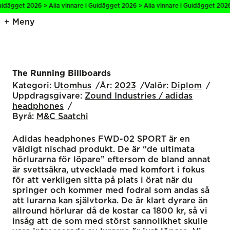
ldägget 2026 > Alla vinnare i Guldägget 2026 > Alla vinnare i Guldägget 2026 
Meny
The Running Billboards
Kategori:
Utomhus
År:
2023
Valör:
Diplom
Uppdragsgivare:
Zound Industries / adidas
headphones
Byrå:
M&C Saatchi
Adidas headphones FWD-02 SPORT är en
väldigt nischad produkt. De är “de ultimata
hörlurarna för löpare” eftersom de bland annat
är svettsäkra, utvecklade med komfort i fokus
för att verkligen sitta på plats i örat när du
springer och kommer med fodral som andas så
att lurarna kan självtorka. De är klart dyrare än
allround hörlurar då de kostar ca 1800 kr, så vi
insåg att de som med störst sannolikhet skulle