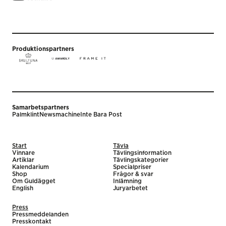
Produktionspartners
Samarbetspartners
Palmklint
Newsmachine
Inte Bara Post
Start
Tävla
Vinnare
Tävlingsinformation
Artiklar
Tävlingskategorier
Kalendarium
Specialpriser
Shop
Frågor & svar
Om Guldägget
Inlämning
English
Juryarbetet
Press
Pressmeddelanden
Presskontakt