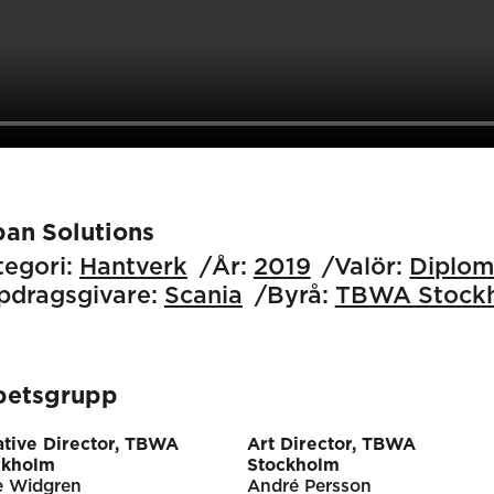
ban Solutions
egori:
Hantverk
År:
2019
Valör:
Diplo
pdragsgivare:
Scania
Byrå:
TBWA Stock
betsgrupp
ative Director, TBWA
Art Director, TBWA
ckholm
Stockholm
e Widgren
André Persson