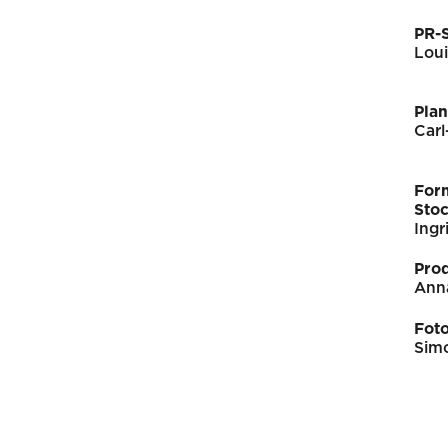
PR-
Loui
Pla
Carl
For
Sto
Ingr
Pro
Ann
Foto
Sim