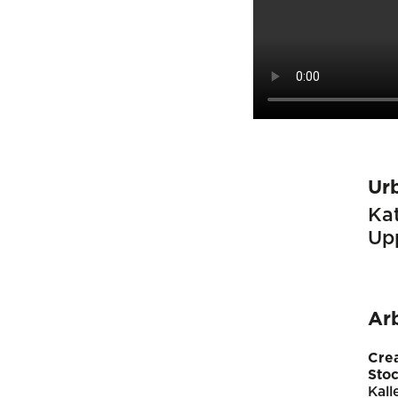
Ur
Kat
Up
Ar
Cre
Sto
Kall