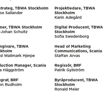
Strateg, TBWA Stockholm
Projektledare, TBWA
se Sallander
Stockholm
Karin Adegård
nner, TBWA Stockholm
Digital Producent, TBWA
-Johan Schultz
Stockholm
Sofia Swedenborg
mgivare, TBWA
Head of Marketing
ckholm
Communications, Scania
id Wallmark Hjerpe
Staffan Arvas
duction Manager, Scania
Regissör, BRF
a Häggström
Patrik Gyllström
graf, BRF
Byråproducent, TBWA
on Rudholm
Stockholm
Ronald Meier