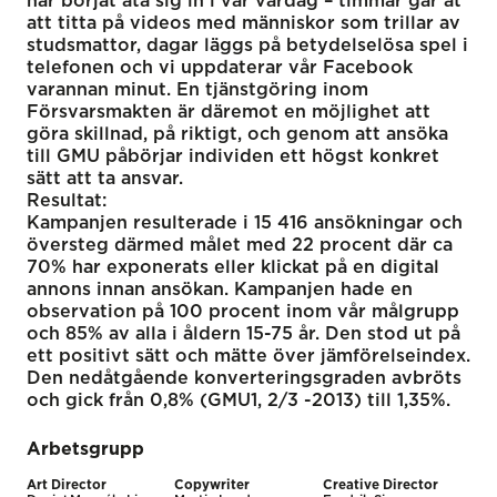
har börjat äta sig in i vår vardag – timmar går åt
att titta på videos med människor som trillar av
studsmattor, dagar läggs på betydelselösa spel i
telefonen och vi uppdaterar vår Facebook
varannan minut. En tjänstgöring inom
Försvarsmakten är däremot en möjlighet att
göra skillnad, på riktigt, och genom att ansöka
till GMU påbörjar individen ett högst konkret
sätt att ta ansvar.
Resultat:
Kampanjen resulterade i 15 416 ansökningar och
översteg därmed målet med 22 procent där ca
70% har exponerats eller klickat på en digital
annons innan ansökan. Kampanjen hade en
observation på 100 procent inom vår målgrupp
och 85% av alla i åldern 15-75 år. Den stod ut på
ett positivt sätt och mätte över jämförelseindex.
Den nedåtgående konverteringsgraden avbröts
och gick från 0,8% (GMU1, 2/3 -2013) till 1,35%.
Arbetsgrupp
Art Director
Copywriter
Creative Director