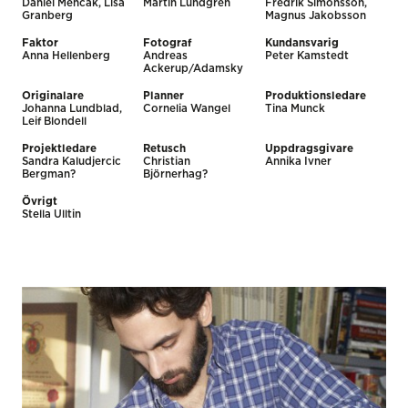
Daniel Mencák, Lisa
Martin Lundgren
Fredrik Simonsson,
Granberg
Magnus Jakobsson
Faktor
Fotograf
Kundansvarig
Anna Hellenberg
Andreas
Peter Kamstedt
Ackerup/Adamsky
Originalare
Planner
Produktionsledare
Johanna Lundblad,
Cornelia Wangel
Tina Munck
Leif Blondell
Projektledare
Retusch
Uppdragsgivare
Sandra Kaludjercic
Christian
Annika Ivner
Bergman?
Björnerhag?
Övrigt
Stella Ulltin