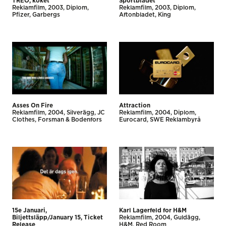
TREO, köket
Sportbladet
Reklamfilm
2003
Diplom
Reklamfilm
2003
Diplom
Pfizer
Garbergs
Aftonbladet
King
Asses On Fire
Attraction
Reklamfilm
2004
Silverägg
JC
Reklamfilm
2004
Diplom
Clothes
Forsman & Bodenfors
Eurocard
SWE Reklambyrå
15e Januari,
Karl Lagerfeld for H&M
Biljettsläpp/January 15, Ticket
Reklamfilm
2004
Guldägg
Release
H&M
Red Room