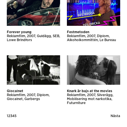
Forever young
Festmetoden
Reklamfilm
2007
Guldägg
SEB
Reklamfilm
2007
Diplom
Lowe Brindfors
Alkoholkommittén
Le Bureau
Glocalnet
Knark är bajs at the movies
Reklamfilm
2007
Diplom
Reklamfilm
2007
Silverägg
Glocalnet
Garbergs
Mobilisering mot narkotika
Futurniture
Posts
1
2
3
4
5
Nästa
pagination