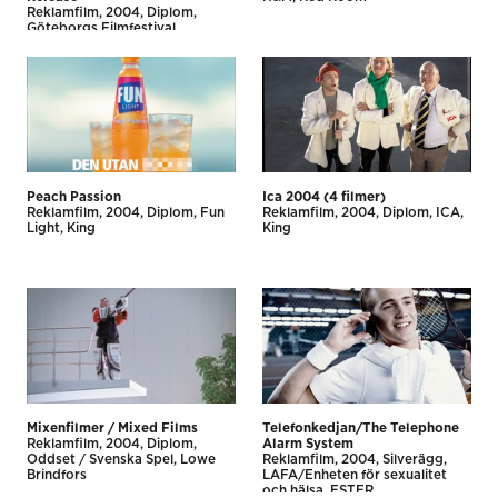
Reklamfilm
2004
Diplom
Göteborgs Filmfestival
Forsman & Bodenfors
Peach Passion
Ica 2004 (4 filmer)
Reklamfilm
2004
Diplom
Fun
Reklamfilm
2004
Diplom
ICA
Light
King
King
Mixenfilmer / Mixed Films
Telefonkedjan/The Telephone
Reklamfilm
2004
Diplom
Alarm System
Oddset / Svenska Spel
Lowe
Reklamfilm
2004
Silverägg
Brindfors
LAFA/Enheten för sexualitet
och hälsa
ESTER