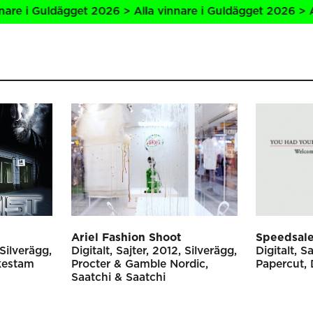
uldägget 2026 > Alla vinnare i Guldägget 2026 > Alla vinn
Ariel Fashion Shoot
Speedsal
Silverägg
Digitalt
Sajter
2012
Silverägg
Digitalt
Sa
kestam
Procter & Gamble Nordic
Papercut
Saatchi & Saatchi