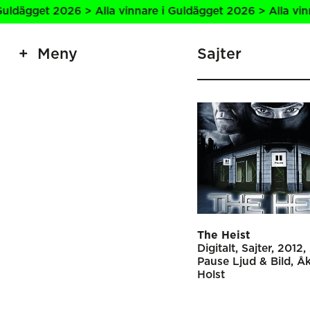
t 2026 > Alla vinnare i Guldägget 2026 > Alla vinnare i G
Meny
Sajter
The Heist
Digitalt
Sajter
2012
Pause Ljud & Bild
Å
Holst