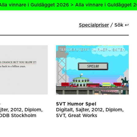
are i Guldägget 2026 > Alla vinnare i Guldägget 2026 > Al
Specialpriser
Sök ↩
e
SVT Humor Spel
jter
2012
Diplom
Digitalt
Sajter
2012
Diplom
DDB Stockholm
SVT
Great Works