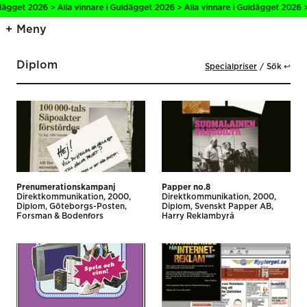
get 2026 > Alla vinnare i Guldägget 2026 > Alla vinnare i Guldägget 2026 > Al
Meny
Diplom
Specialpriser
Sök ↩
Prenumerationskampanj
Papper no.8
Direktkommunikation
2000
Direktkommunikation
2000
Diplom
Göteborgs-Posten
Diplom
Svenskt Papper AB
Forsman & Bodenfors
Harry Reklambyrå