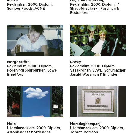
Pucko
Lugn det ordnar sig
Reklamfilm
2000
Diplom
Reklamfilm
2000
Diplom
If
Semper Foods
ACNE
Skadeförsäkring
Forsman &
Bodenfors
Morgontrött
Rocky
Reklamfilm
2000
Diplom
Reklamfilm
2000
Diplom
FöreningsSparbanken
Lowe
Vasakronan
SJWE, Schumacher
Brindfors
Jersild Wessman & Enander
Moln
Morsdagkampanj
Utomhus­reklam
2000
Diplom
Utomhus­reklam
2000
Diplom
Aftonbladet Sportbladet
Torget
Romson