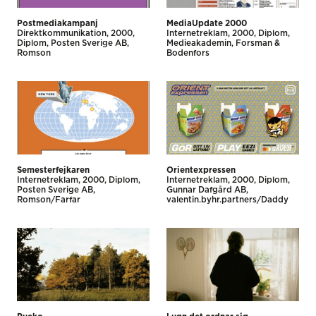
Postmediakampanj
MediaUpdate 2000
Direktkommunikation
2000
Internet­reklam
2000
Diplom
Diplom
Posten Sverige AB
Medieakademin
Forsman &
Romson
Bodenfors
Semesterfejkaren
Orientexpressen
Internet­reklam
2000
Diplom
Internet­reklam
2000
Diplom
Posten Sverige AB
Gunnar Dafgård AB
Romson/Farfar
valentin.byhr.partners/Daddy