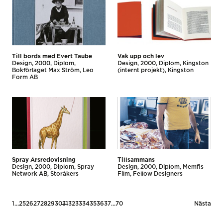
Till bords med Evert Taube
Vak upp och lev
Design
2000
Diplom
Design
2000
Diplom
Kingston
Bokförlaget Max Ström
Leo
(internt projekt)
Kingston
Form AB
Spray Årsredovisning
Tillsammans
Design
2000
Diplom
Spray
Design
2000
Diplom
Memfis
Network AB
Storåkers
Film
Fellow Designers
Posts
1
…
25
26
27
28
29
30
31
32
33
34
35
36
37
…
70
Nästa
pagination