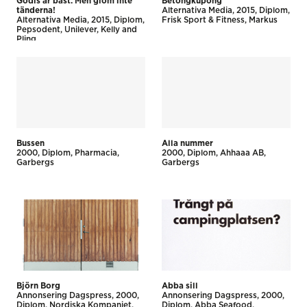
Godis är bäst. Men glöm inte
Betongkupong
tänderna!
Alternativa Media
2015
Diplom
Alternativa Media
2015
Diplom
Frisk Sport & Fitness
Markus
Pepsodent
Unilever
Kelly and
Pling
Bussen
Alla nummer
2000
Diplom
Pharmacia
2000
Diplom
Ahhaaa AB
Garbergs
Garbergs
Björn Borg
Abba sill
Annonsering Dagspress
2000
Annonsering Dagspress
2000
Diplom
Nordiska Kompaniet
Diplom
Abba Seafood