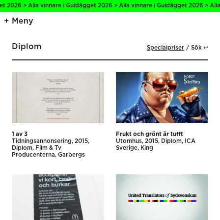
026 > Alla vinnare i Guldägget 2026 > Alla vinnare i Guldägget 2026 > Alla vi
Meny
Diplom
Specialpriser
Sök ↩
1 av 3
Frukt och grönt är tufft
Tidnings­annonsering
2015
Utomhus
2015
Diplom
ICA
Diplom
Film & Tv
Sverige
King
Producenterna
Garbergs