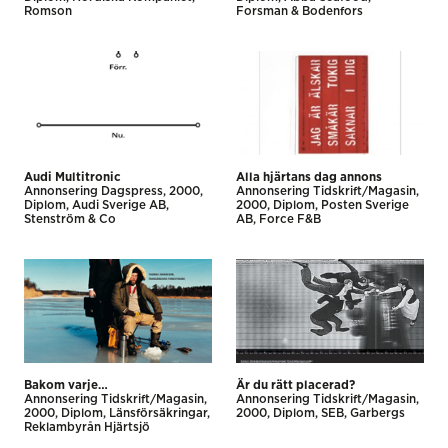
Romson
Forsman & Bodenfors
Audi Multitronic
Alla hjärtans dag annons
Annonsering Dagspress
2000
Annonsering Tidskrift/Magasin
Diplom
Audi Sverige AB
2000
Diplom
Posten Sverige
Stenström & Co
AB
Force F&B
Bakom varje…
Är du rätt placerad?
Annonsering Tidskrift/Magasin
Annonsering Tidskrift/Magasin
2000
Diplom
Länsförsäkringar
2000
Diplom
SEB
Garbergs
Reklambyrån Hjärtsjö