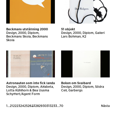
Beckmans utställning 2000
51 objekt
Design
2000
Diplom
Design
2000
Diplom
Galleri
Beckmans Skola
Beckmans
Lars Bohman
K2
Skola
Astronauten som inte fick landa
Boken om Svalbard
Design
2000
Diplom
Alfabeta
Design
2000
Diplom
Södra
Lotta Kühlhorn & Bea Uusma
Cell
Garbergs
Schyffert/Agent Form
Posts
1
…
21
22
23
24
25
26
27
28
29
30
31
32
33
…
70
Nästa
pagination