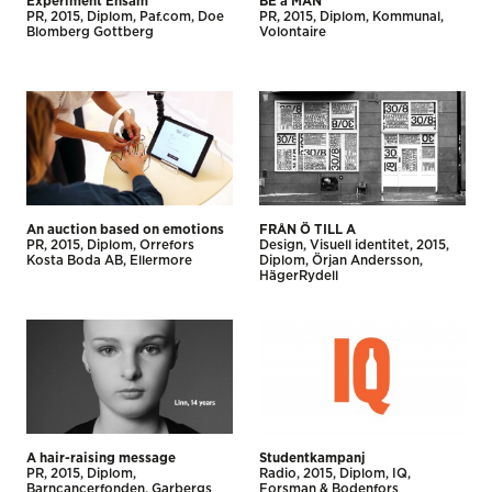
Experiment Ensam
BE a MAN
PR
2015
Diplom
Paf.com
Doe
PR
2015
Diplom
Kommunal
Blomberg Gottberg
Volontaire
An auction based on emotions
FRÅN Ö TILL A
PR
2015
Diplom
Orrefors
Design
Visuell identitet
2015
Kosta Boda AB
Ellermore
Diplom
Örjan Andersson
HägerRydell
A hair-raising message
Studentkampanj
PR
2015
Diplom
Radio
2015
Diplom
IQ
Barncancerfonden
Garbergs
Forsman & Bodenfors