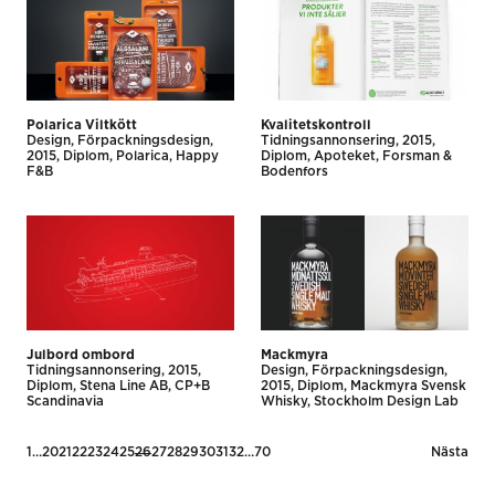
Polarica Viltkött
Kvalitetskontroll
Design
Förpackningsdesign
Tidnings­annonsering
2015
2015
Diplom
Polarica
Happy
Diplom
Apoteket
Forsman &
F&B
Bodenfors
Julbord ombord
Mackmyra
Tidnings­annonsering
2015
Design
Förpackningsdesign
Diplom
Stena Line AB
CP+B
2015
Diplom
Mackmyra Svensk
Scandinavia
Whisky
Stockholm Design Lab
Posts
1
…
20
21
22
23
24
25
26
27
28
29
30
31
32
…
70
Nästa
pagination