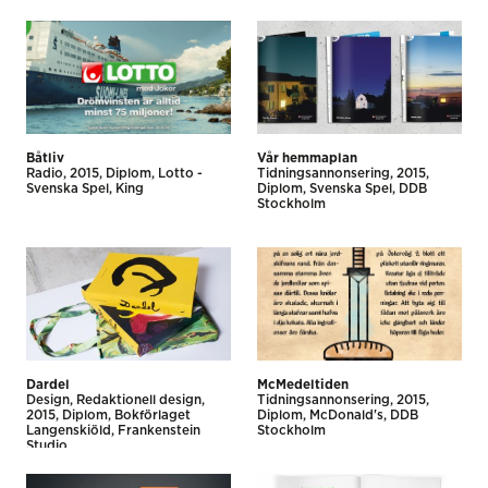
Båtliv
Vår hemmaplan
Radio
2015
Diplom
Lotto -
Tidnings­annonsering
2015
Svenska Spel
King
Diplom
Svenska Spel
DDB
Stockholm
Dardel
McMedeltiden
Design
Redaktionell design
Tidnings­annonsering
2015
2015
Diplom
Bokförlaget
Diplom
McDonald's
DDB
Langenskiöld
Frankenstein
Stockholm
Studio