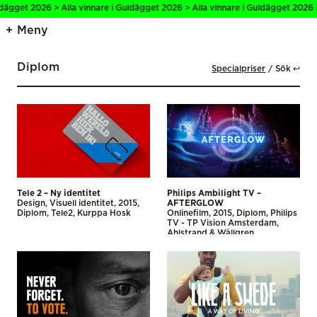
get 2026 > Alla vinnare i Guldägget 2026 > Alla vinnare i Guldägget 2026 > Al
Meny
Diplom
Specialpriser
Sök ↩
Tele 2 – Ny identitet
Philips Ambilight TV –
Design
Visuell identitet
2015
AFTERGLOW
Diplom
Tele2
Kurppa Hosk
Onlinefilm
2015
Diplom
Philips
TV - TP Vision Amsterdam
Ahlstrand & Wållgren