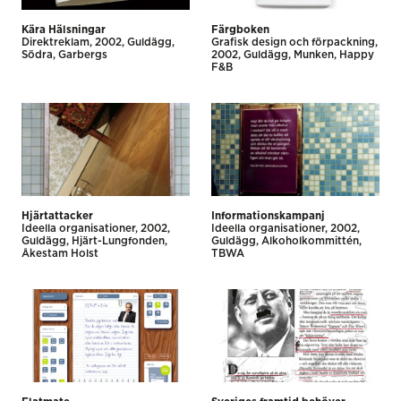
Kära Hälsningar
Färgboken
Direkt­reklam
2002
Guldägg
Grafisk design och förpackning
Södra
Garbergs
2002
Guldägg
Munken
Happy
F&B
Hjärtattacker
Informationskampanj
Ideella organisationer
2002
Ideella organisationer
2002
Guldägg
Hjärt-Lungfonden
Guldägg
Alkoholkommittén
Åkestam Holst
TBWA