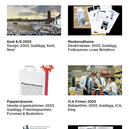
sexualitet och hälsa
ESTER
Kent 6/6 2003
Maskeradbalen
Design
2003
Guldägg
Kent
Direkt­reklam
2003
Guldägg
New®
Folkoperan
Lowe Brindfors
Papperskassen
ICA Filmer 2003
Ideella organisationer
2003
Reklamfilm
2003
Guldägg
ICA
Guldägg
Frälsningsarmén
King
Forsman & Bodenfors