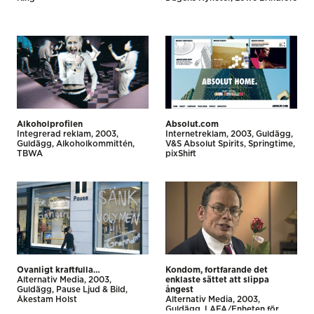
Alkoholprofilen
Absolut.com
Integrerad reklam
2003
Internet­reklam
2003
Guldägg
Guldägg
Alkoholkommittén
V&S Absolut Spirits
Springtime,
TBWA
pixShift
Ovanligt kraftfulla…
Kondom, fortfarande det
Alternativ Media
2003
enklaste sättet att slippa
Guldägg
Pause Ljud & Bild
ångest
Åkestam Holst
Alternativ Media
2003
Guldägg
LAFA/Enheten för