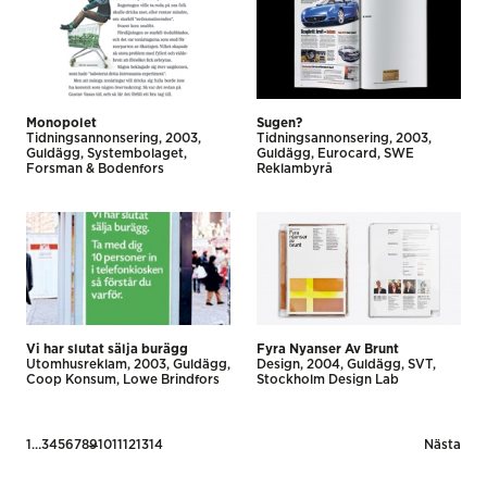
Monopolet
Sugen?
Tidnings­annonsering
2003
Tidnings­annonsering
2003
Guldägg
Systembolaget
Guldägg
Eurocard
SWE
Forsman & Bodenfors
Reklambyrå
Vi har slutat sälja burägg
Fyra Nyanser Av Brunt
Utomhus­reklam
2003
Guldägg
Design
2004
Guldägg
SVT
Coop Konsum
Lowe Brindfors
Stockholm Design Lab
Posts
1
…
3
4
5
6
7
8
9
10
11
12
13
14
Nästa
pagination