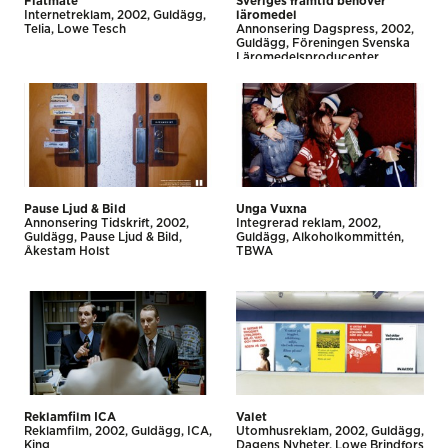
Flatmate
Sveriges framtid behöver
Internet­reklam
2002
Guldägg
läromedel
Telia
Lowe Tesch
Annonsering Dagspress
2002
Guldägg
Föreningen Svenska
Läromedelsproducenter
Blanking
Pause Ljud & Bild
Unga Vuxna
Annonsering Tidskrift
2002
Integrerad reklam
2002
Guldägg
Pause Ljud & Bild
Guldägg
Alkoholkommittén
Åkestam Holst
TBWA
Reklamfilm ICA
Valet
Reklamfilm
2002
Guldägg
ICA
Utomhus­reklam
2002
Guldägg
King
Dagens Nyheter
Lowe Brindfors