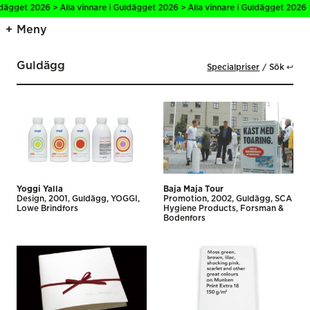
get 2026 > Alla vinnare i Guldägget 2026 > Alla vinnare i Guldägget 2026 > Al
Meny
Guldägg
Specialpriser
Sök ↩
Yoggi Yalla
Baja Maja Tour
Design
2001
Guldägg
YOGGI
Promotion
2002
Guldägg
SCA
Lowe Brindfors
Hygiene Products
Forsman &
Bodenfors