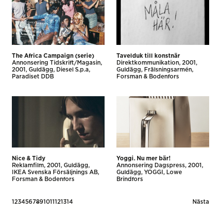
The Africa Campaign (serie)
Tavelduk till konstnär
Annonsering Tidskrift/Magasin
Direktkommunikation
2001
2001
Guldägg
Diesel S.p.a
Guldägg
Frälsningsarmén
Paradiset DDB
Forsman & Bodenfors
Nice & Tidy
Yoggi. Nu mer bär!
Reklamfilm
2001
Guldägg
Annonsering Dagspress
2001
IKEA Svenska Försäljnings AB
Guldägg
YOGGI
Lowe
Forsman & Bodenfors
Brindfors
Posts
1
2
3
4
5
6
7
8
9
10
11
12
13
14
Nästa
pagination