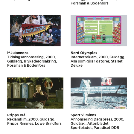
Forsman & Bodenfors
If Julannons
Nerd Olympics
Tidnings­annonsering
2000
Internet­reklam
2000
Guldägg
Guldägg
If Skadeförsäkring
Alla som gillar datorer
Starlet
Forsman & Bodenfors
Deluxe
Pripps Blå
Sport vi minns
Reklamfilm
2000
Guldägg
Annonsering Dagspress
2000
Pripps Ringnes
Lowe Brindfors
Guldägg
Aftonbladet
Sportbladet
Paradiset DDB