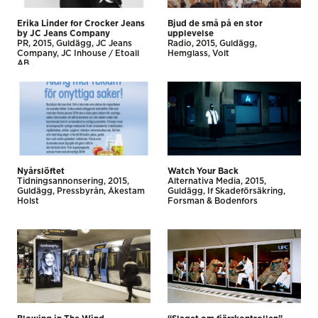
Erika Linder for Crocker Jeans
Bjud de små på en stor
by JC Jeans Company
upplevelse
PR
2015
Guldägg
JC Jeans
Radio
2015
Guldägg
Company
JC Inhouse / Etoall
Hemglass
Volt
AB
Nyårslöftet
Watch Your Back
Tidnings­annonsering
2015
Alternativa Media
2015
Guldägg
Pressbyrån
Åkestam
Guldägg
If Skadeförsäkring
Holst
Forsman & Bodenfors