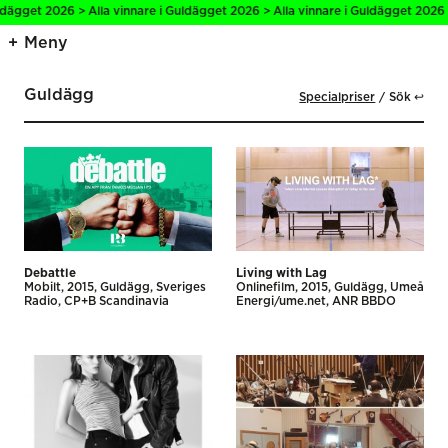
gget 2026 > Alla vinnare i Guldägget 2026 > Alla vinnare i Guldägget 2026 > A
Meny
Guldägg
Specialpriser
Sök ↩
Debattle
Living with Lag
Mobilt
2015
Guldägg
Sveriges
Onlinefilm
2015
Guldägg
Umeå
Radio
CP+B Scandinavia
Energi/ume.net
ANR BBDO