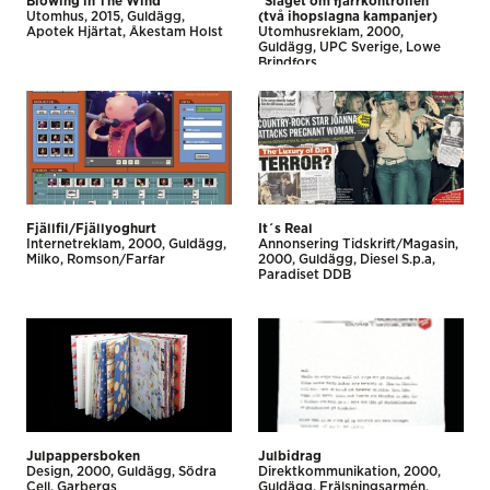
Blowing in The Wind
“Slaget om fjärrkontrollen”
Utomhus
2015
Guldägg
(två ihopslagna kampanjer)
Apotek Hjärtat
Åkestam Holst
Utomhus­reklam
2000
Guldägg
UPC Sverige
Lowe
Brindfors
Fjällfil/Fjällyoghurt
It´s Real
Internet­reklam
2000
Guldägg
Annonsering Tidskrift/Magasin
Milko
Romson/Farfar
2000
Guldägg
Diesel S.p.a
Paradiset DDB
Julpappersboken
Julbidrag
Design
2000
Guldägg
Södra
Direktkommunikation
2000
Cell
Garbergs
Guldägg
Frälsningsarmén