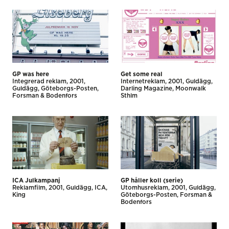
GP was here
Get some real
Integrerad reklam
2001
Internet­reklam
2001
Guldägg
Guldägg
Göteborgs-Posten
Darling Magazine
Moonwalk
Forsman & Bodenfors
Sthlm
ICA Julkampanj
GP håller koll (serie)
Reklamfilm
2001
Guldägg
ICA
Utomhus­reklam
2001
Guldägg
King
Göteborgs-Posten
Forsman &
Bodenfors