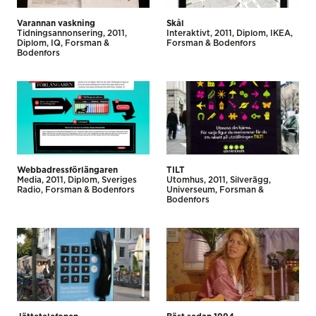
Varannan vaskning
Skål
Tidnings­annonsering
2011
Interaktivt
2011
Diplom
IKEA
Diplom
IQ
Forsman &
Forsman & Bodenfors
Bodenfors
Webbadressförlängaren
TILT
Media
2011
Diplom
Sveriges
Utomhus
2011
Silverägg
Radio
Forsman & Bodenfors
Universeum
Forsman &
Bodenfors