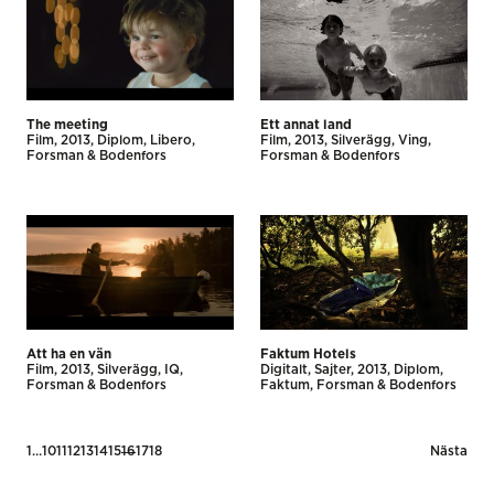
The meeting
Ett annat land
Film
2013
Diplom
Libero
Film
2013
Silverägg
Ving
Forsman & Bodenfors
Forsman & Bodenfors
Att ha en vän
Faktum Hotels
Film
2013
Silverägg
IQ
Digitalt
Sajter
2013
Diplom
Forsman & Bodenfors
Faktum
Forsman & Bodenfors
Posts
1
…
10
11
12
13
14
15
16
17
18
Nästa
pagination