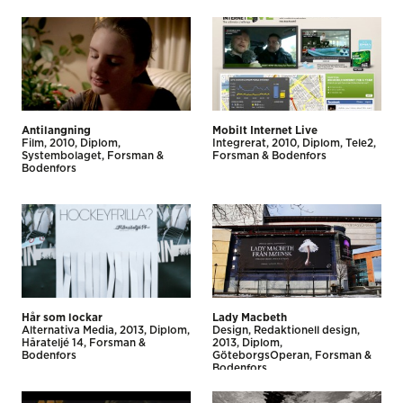
Antilangning
Mobilt Internet Live
Film
2010
Diplom
Integrerat
2010
Diplom
Tele2
Systembolaget
Forsman &
Forsman & Bodenfors
Bodenfors
Hår som lockar
Lady Macbeth
Alternativa Media
2013
Diplom
Design
Redaktionell design
Hårateljé 14
Forsman &
2013
Diplom
Bodenfors
GöteborgsOperan
Forsman &
Bodenfors