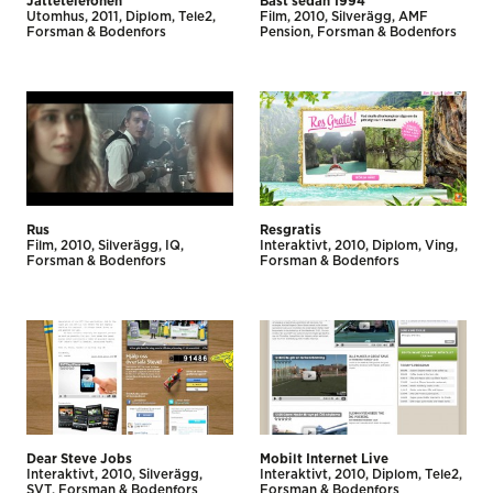
Jättetelefonen
Bäst sedan 1994
Utomhus
2011
Diplom
Tele2
Film
2010
Silverägg
AMF
Forsman & Bodenfors
Pension
Forsman & Bodenfors
Rus
Resgratis
Film
2010
Silverägg
IQ
Interaktivt
2010
Diplom
Ving
Forsman & Bodenfors
Forsman & Bodenfors
Dear Steve Jobs
Mobilt Internet Live
Interaktivt
2010
Silverägg
Interaktivt
2010
Diplom
Tele2
SVT
Forsman & Bodenfors
Forsman & Bodenfors