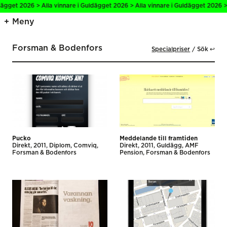
et 2026 > Alla vinnare i Guldägget 2026 > Alla vinnare i Guldägget 2026 > All
Meny
Forsman & Bodenfors
Specialpriser
Sök ↩
Pucko
Meddelande till framtiden
Direkt
2011
Diplom
Comviq
Direkt
2011
Guldägg
AMF
Forsman & Bodenfors
Pension
Forsman & Bodenfors