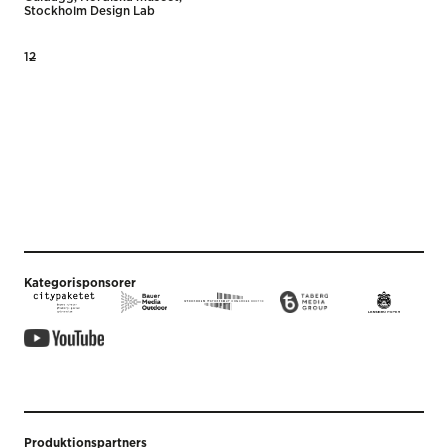
Stockholm Design Lab
Posts
1
2
pagination
Kategorisponsorer
Produktionspartners