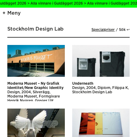
uldägget 2026 > Alla vinnare i Guldägget 2026 > Alla vinnare i Guldägget 2026 
Meny
Stockholm Design Lab
Specialpriser
Sök ↩
Moderna Museet – Ny Grafisk
Underneath
Identitet/New Graphic Identity
Design
2004
Diplom
Filippa K
Design
2004
Silverägg
Stockholm Design Lab
Moderna Museet
Formgivare
Henrik Nygren
Greger Ulf
Nilsson
Stockholm Design Lab