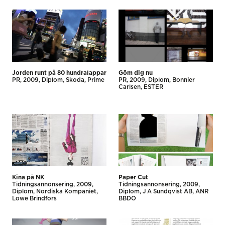
Jorden runt på 80 hundralappar
Göm dig nu
PR
2009
Diplom
Skoda
Prime
PR
2009
Diplom
Bonnier
Carlsen
ESTER
Kina på NK
Paper Cut
Tidnings­annonsering
2009
Tidnings­annonsering
2009
Diplom
Nordiska Kompaniet
Diplom
J A Sundqvist AB
ANR
Lowe Brindfors
BBDO