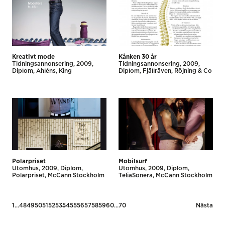
Kreativt mode
Kånken 30 år
Tidnings­annonsering
2009
Tidnings­annonsering
2009
Diplom
Åhléns
King
Diplom
Fjällräven
Röjning & Co
Polarpriset
Mobilsurf
Utomhus
2009
Diplom
Utomhus
2009
Diplom
Polarpriset
McCann Stockholm
TeliaSonera
McCann Stockholm
Posts
1
…
48
49
50
51
52
53
54
55
56
57
58
59
60
…
70
Nästa
pagination