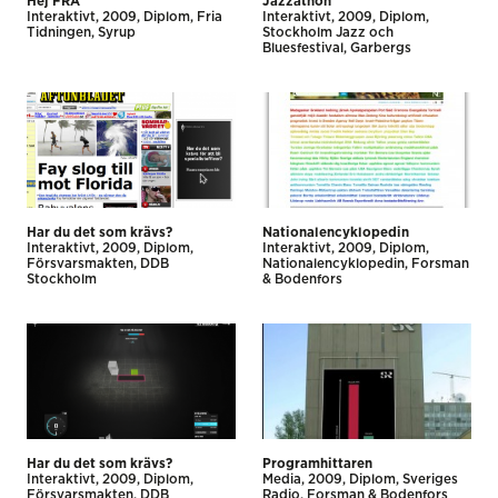
Hej FRA
Jazzathon
Interaktivt
2009
Diplom
Fria
Interaktivt
2009
Diplom
Tidningen
Syrup
Stockholm Jazz och
Bluesfestival
Garbergs
Har du det som krävs?
Nationalencyklopedin
Interaktivt
2009
Diplom
Interaktivt
2009
Diplom
Försvarsmakten
DDB
Nationalencyklopedin
Forsman
Stockholm
& Bodenfors
Har du det som krävs?
Programhittaren
Interaktivt
2009
Diplom
Media
2009
Diplom
Sveriges
Försvarsmakten
DDB
Radio
Forsman & Bodenfors