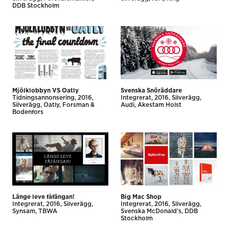
DDB Stockholm
Mjölklobbyn VS Oatly
Svenska Snöräddare
Tidnings­annonsering
2016
Integrerat
2016
Silverägg
Silverägg
Oatly
Forsman &
Audi
Åkestam Holst
Bodenfors
Länge leve fåfängan!
Big Mac Shop
Integrerat
2016
Silverägg
Integrerat
2016
Silverägg
Synsam
TBWA
Svenska McDonald's
DDB
Stockholm