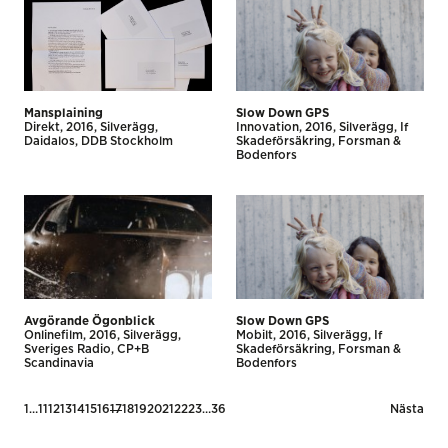
Mansplaining
Slow Down GPS
Direkt
2016
Silverägg
Innovation
2016
Silverägg
If
Daidalos
DDB Stockholm
Skadeförsäkring
Forsman &
Bodenfors
Avgörande Ögonblick
Slow Down GPS
Onlinefilm
2016
Silverägg
Mobilt
2016
Silverägg
If
Sveriges Radio
CP+B
Skadeförsäkring
Forsman &
Scandinavia
Bodenfors
Posts
1
…
11
12
13
14
15
16
17
18
19
20
21
22
23
…
36
Nästa
pagination