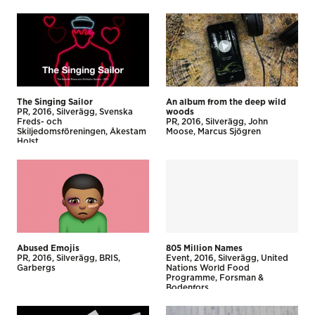
The Singing Sailor
An album from the deep wild
PR
2016
Silverägg
Svenska
woods
Freds- och
PR
2016
Silverägg
John
Skiljedomsföreningen
Åkestam
Moose
Marcus Sjögren
Holst
Abused Emojis
805 Million Names
PR
2016
Silverägg
BRIS
Event
2016
Silverägg
United
Garbergs
Nations World Food
Programme
Forsman &
Bodenfors