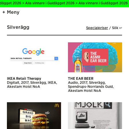
ägget 2026 > Alla vinnare i Guldägget 2026 > Alla vinnare i Guldägget 2026 > A
Meny
Silverägg
Specialpriser
Sök ↩
IKEA Retail Therapy
THE EAR BEER
Digitalt
2017
Silverägg
IKEA
Audio
2017
Silverägg
Åkestam Holst NoA
Spendrups-Norrlands Guld
Åkestam Holst NoA