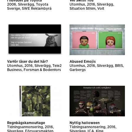
I huvudet på Toyota
We Swish You
2006
Silverägg
Toyota
Utomhus
2016
Silverägg
Sverige
SWE Reklambyrå
Situation Sthlm
Volt
Varför läser du det här?
Abused Emojis
Utomhus
2016
Silverägg
Tele2
Utomhus
2016
Silverägg
BRIS
Business
Forsman & Bodenfors
Garbergs
Regnbågskamouflage
Nyttig halloween
Tidnings­annonsering
2016
Tidnings­annonsering
2016
Silverägg
Försvarsmakten
Silverägg
ICA
King