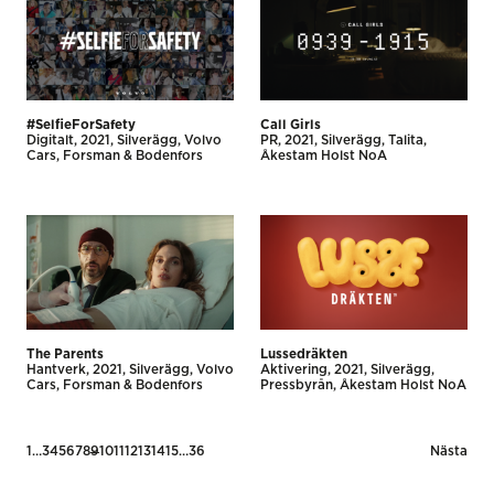
#SelfieForSafety
Call Girls
Digitalt
2021
Silverägg
Volvo
PR
2021
Silverägg
Talita
Cars
Forsman & Bodenfors
Åkestam Holst NoA
The Parents
Lussedräkten
Hantverk
2021
Silverägg
Volvo
Aktivering
2021
Silverägg
Cars
Forsman & Bodenfors
Pressbyrån
Åkestam Holst NoA
Posts
1
…
3
4
5
6
7
8
9
10
11
12
13
14
15
…
36
Nästa
pagination