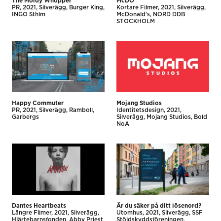
The Moldy Whopper
McDO
PR
2021
Silverägg
Burger King
Kortare Filmer
2021
Silverägg
INGO Sthlm
McDonald's
NORD DDB
STOCKHOLM
Happy Commuter
Mojang Studios
PR
2021
Silverägg
Ramboll
Identitetsdesign
2021
Garbergs
Silverägg
Mojang Studios
Bold
NoA
Dantes Heartbeats
Är du säker på ditt lösenord?
Längre Filmer
2021
Silverägg
Utomhus
2021
Silverägg
SSF
Hjärtebarnsfonden
Abby Priest
Stöldskyddsföreningen