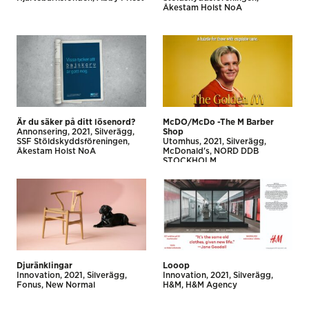
Åkestam Holst NoA
Är du säker på ditt lösenord?
McDO/McDo -The M Barber
Annonsering
2021
Silverägg
Shop
SSF Stöldskyddsföreningen
Utomhus
2021
Silverägg
Åkestam Holst NoA
McDonald's
NORD DDB
STOCKHOLM
Djuränklingar
Looop
Innovation
2021
Silverägg
Innovation
2021
Silverägg
Fonus
New Normal
H&M
H&M Agency