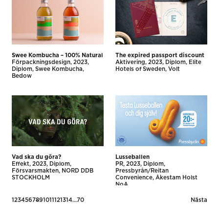
Swee Kombucha – 100% Natural
The expired passport discount
Förpackningsdesign
2023
Aktivering
2023
Diplom
Elite
Diplom
Swee Kombucha
Hotels of Sweden
Volt
Bedow
Vad ska du göra?
Lusseballen
Effekt
2023
Diplom
PR
2023
Diplom
Försvarsmakten
NORD DDB
Pressbyrån/Reitan
STOCKHOLM
Convenience
Åkestam Holst
NoA
Posts
1
2
3
4
5
6
7
8
9
10
11
12
13
14
…
70
Nästa
pagination