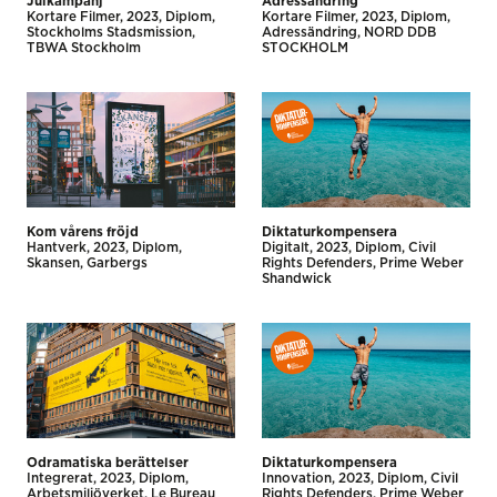
Julkampanj
Adressändring
Kortare Filmer
2023
Diplom
Kortare Filmer
2023
Diplom
Stockholms Stadsmission
Adressändring
NORD DDB
TBWA Stockholm
STOCKHOLM
Kom vårens fröjd
Diktaturkompensera
Hantverk
2023
Diplom
Digitalt
2023
Diplom
Civil
Skansen
Garbergs
Rights Defenders
Prime Weber
Shandwick
Odramatiska berättelser
Diktaturkompensera
Integrerat
2023
Diplom
Innovation
2023
Diplom
Civil
Arbetsmiljöverket
Le Bureau
Rights Defenders
Prime Weber